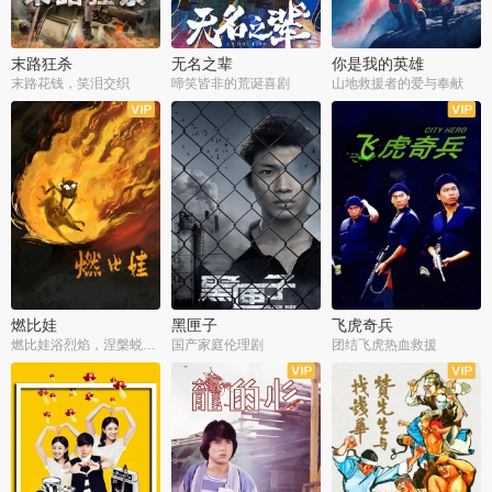
末路狂杀
无名之辈
你是我的英雄
末路花钱，笑泪交织
啼笑皆非的荒诞喜剧
山地救援者的爱与奉献
燃比娃
黑匣子
飞虎奇兵
燃比娃浴烈焰，涅槃蜕变成人
国产家庭伦理剧
团结飞虎热血救援