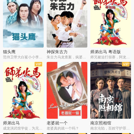
猫头鹰
神探朱古力
师弟出马 粤语版
范侍卫带大白鲨小小李破案寻妃
朱古力乌龙查案，疯婆子神助攻
师兄被迫打假赛，阿龙追查斗黑帮
师弟出马
老婆就一个
南京照相馆
成龙演武馆学徒，为兄搏命战黑道
老婆真的就一个吗？
南京沦陷，百姓守护罪证底片