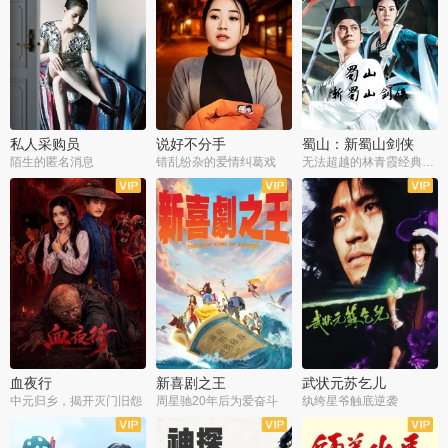
私人采购员
说好不分手
蜀山：新蜀山剑侠
陌生的匿名消息
错乱纷杂的爱情纠葛戏
无法超越的林青霞经典角色
血夜行
新喜剧之王
武状元苏乞儿
中元归乡，揭开灭门旧怨
周星驰20年后为爱奋斗
纨绔星爷触底逆袭