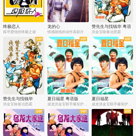
终极恋人
龙的心
赞先生与找钱华 粤语
版
探寻爱情的终极之谜
情感路线的动作喜剧片
洪金宝咏春治恶霸
赞先生与找钱华
夏日福星 粤语版
夏日福星
洪金宝咏春治恶霸
成龙洪金宝联手爆笑护美女
成龙洪金宝联手爆笑护美女