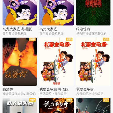
乌龙大家庭 粤语版
乌龙大家庭
绿液惊魂
青年黎姿美貌初显
青年黎姿美貌初显
拯救即将被真菌腐蚀的世界
我爱你
我要金龟婿 粤语版
我要金龟婿
徐静蕾逼佟大为说我爱你
吕秀菱爱上帅气暖男
吕秀菱爱上帅气暖男