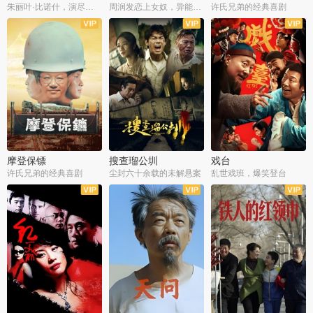
朱丽叶·比诺什，演尽失爱之痛
周润发恋上女奴，异能护体战邪派
许氏兄弟的经典喜剧
摩登保镖
搜查瑠公圳
戏台
许氏兄弟的经典喜剧
尘封六十余载的未解悬案
乱世戏班，爆笑登台