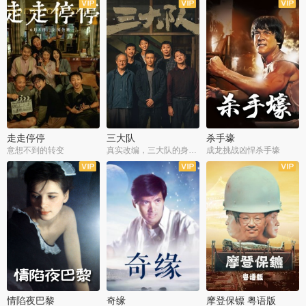
走走停停
三大队
杀手壕
意想不到的转变
真实改编，三大队的身世浮沉
成龙挑战凶悍杀手壕
情陷夜巴黎
奇缘
摩登保镖 粤语版