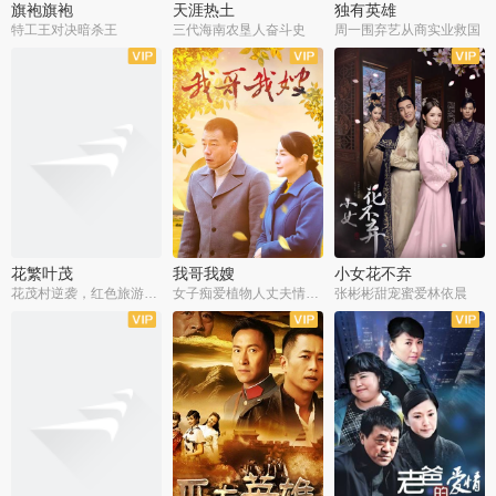
旗袍旗袍
天涯热土
独有英雄
特工王对决暗杀王
三代海南农垦人奋斗史
周一围弃艺从商实业救国
全34集
全50集
全51集
花繁叶茂
我哥我嫂
小女花不弃
花茂村逆袭，红色旅游出圈
女子痴爱植物人丈夫情定一生
张彬彬甜宠蜜爱林依晨
全42集
全35集
全32集