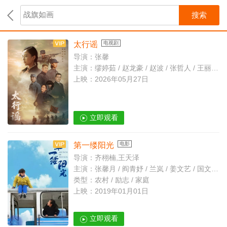
搜索
太行谣
电视剧
导演：张馨
主演：缪婷茹 / 赵龙豪 / 赵波 / 张哲人 / 王丽云 / 陈思同
上映：2026年05月27日
立即观看
第一缕阳光
电影
导演：齐栩楠,王天泽
主演：张馨月 / 阎青妤 / 兰岚 / 姜文艺 / 国文学 / 韩三明 / 陈友旺 / 路皓杰 / 张祎伊 / 徐攀
类型：农村 / 励志 / 家庭
上映：2019年01月01日
立即观看