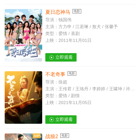
夏日恋神马
电影
导演：钱国伟
主演：方力申 / 江若琳 / 敖犬 / 张馨予
类型：爱情 / 喜剧
上映：2011年11月01日
立即观看
不老奇事
电影
导演：徐超
主演：王传君 / 王珞丹 / 李婷婷 / 王啸坤 / 许伟豪 / 舒耀瑄 / 谭建昌 / 孙华颖 / 李美思 / 张馨元 / 马梓涵 / 孔令西 / 薛媛媛 / 张平雨 / 朱耕佑
类型：爱情 / 剧情
上映：2021年11月05日
立即观看
战狼2
电影