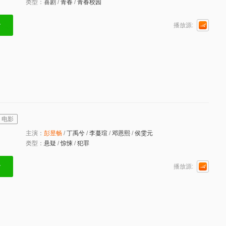
类型：
喜剧
/
青春
/
青春校园
播放源:
电影
主演：
彭
昱
畅
/
丁禹兮
/
李蔓瑄
/
邓恩熙
/
侯雯元
类型：
悬疑
/
惊悚
/
犯罪
播放源: