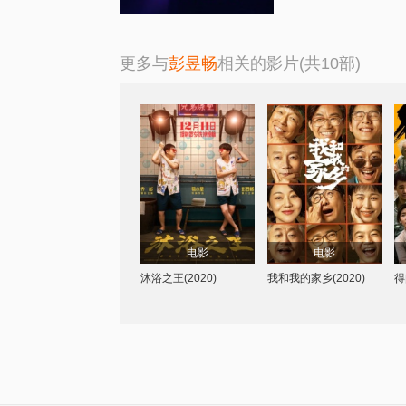
更多与
彭昱畅
相关的影片(共10部)
易小星
宁浩
/
徐峥
/
彭昱畅
/
乔
陈思诚
葛优
/
黄渤
/
杉
/
卜冠今
/
苇青
/
范伟
/
邓超
/
沈腾
/
金世佳
张占义
电影
电影
沐浴之王(2020)
我和我的家乡(2020)
得