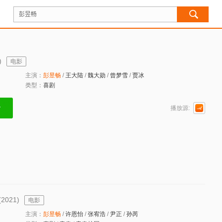
)
电影
主演：
彭
昱
畅
/
王大陆
/
魏大勋
/
曾梦雪
/
贾冰
类型：
喜剧
播放源:
(2021)
电影
主演：
彭
昱
畅
/
许恩怡
/
张宥浩
/
尹正
/
孙芮