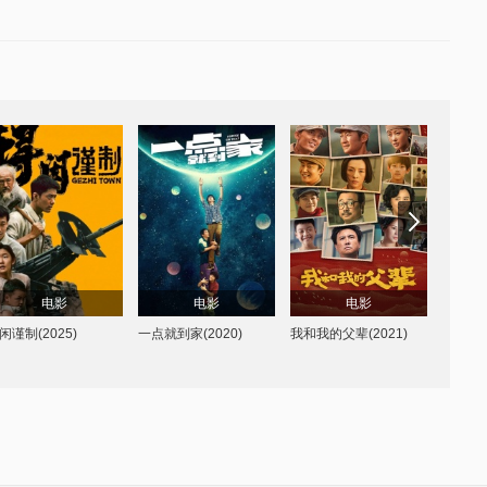
孔笙
许宏宇
吴京
/
章子
肖战
/
彭昱
刘昊然
/
彭昱
怡
/
徐峥
吴京
/
章子
畅
/
杨新鸣
/
阿如
畅
/
尹昉
/
谭卓
/
张
怡
/
徐峥
/
沈腾
/
吴
枫
/
那
/
甘昀宸
琪
磊
/
黄轩
亚文
电影
电影
电影
闲谨制(2025)
一点就到家(2020)
我和我的父辈(2021)
志愿军：
5)