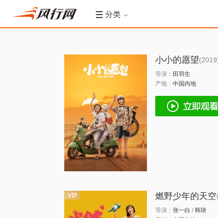
分类
小小的愿望
(2019
导演：
田羽生
产地：
中国内地
燃野少年的天空
导演：
张一白
/
韩琰