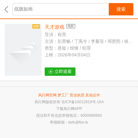
搜索
天才游戏
电影
导演：程亮
主演：彭昱畅 / 丁禹兮 / 李蔓瑄 / 邓恩熙 / 侯雯元 / 何廖侣匀
类型：悬疑 / 惊悚 / 犯罪
上映：2026年04月04日
立即观看
风行网官网
梦工厂
营业执照
其他证件
风行网版权所有
京ICP备10012819号-16A
下载风行网APP
违法和不良信息举报电话：4000966660
举报邮箱：
kefu@fun.tv