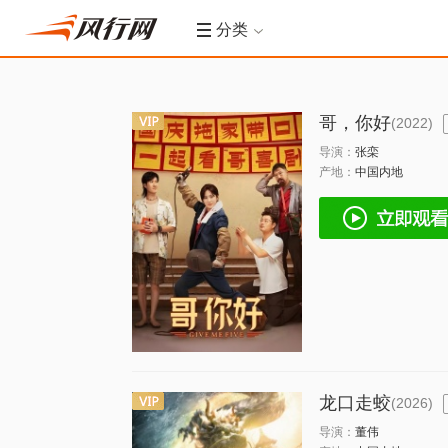
分类
哥，你好
(2022)
导演：
张栾
产地：
中国内地
龙口走蛟
(2026)
导演：
董伟