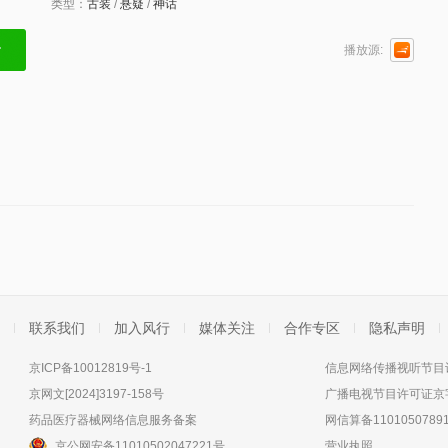
类型：
古装
/
悬疑
/
神话
播放源:
联系我们
加入风行
媒体关注
合作专区
隐私声明
京ICP备10012819号-1
信息网络传播视听节目许
京网文[2024]3197-158号
广播电视节目许可证京字
药品医疗器械网络信息服务备案
网信算备11010507891
京公网安备11010502047221号
营业执照