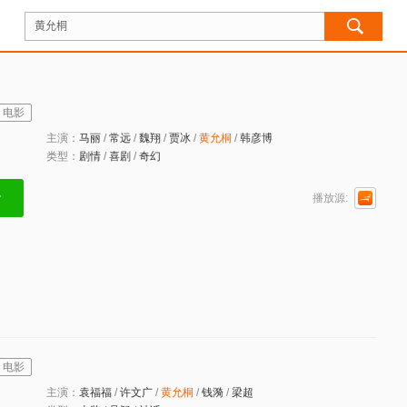
电影
主演：
马丽
/
常远
/
魏翔
/
贾冰
/
黄
允
桐
/
韩彦博
类型：
剧情
/
喜剧
/
奇幻
播放源:
电影
主演：
袁福福
/
许文广
/
黄
允
桐
/
钱漪
/
梁超