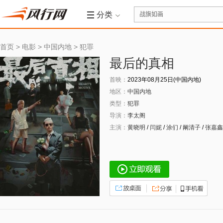
分类
首页
>
电影
>
中国内地
>
犯罪
最后的真相
首映：
2023年08月25日(中国内地)
地区：
中国内地
类型：
犯罪
导演：
李太阁
主演：
黄晓明
/
闫妮
/
涂们
/
阚清子
/
张嘉鑫