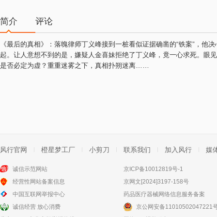
简介
评论
《最后的真相》：落魄律师丁义峰接到一桩看似证据确凿的“铁案”，他决
起。让人意想不到的是，嫌疑人金喜妹拒绝了丁义峰，竟一心求死。眼见
是否必定为虚？重重迷雾之下，真相扑朔迷离……
风行官网
橙星梦工厂
小剪刀
联系我们
加入风行
媒
诚信示范网站
京ICP备10012819号-1
经营性网站备案信息
京网文[2024]3197-158号
中国互联网举报中心
药品医疗器械网络信息服务备案
诚信经营 放心消费
京公网安备11010502047221