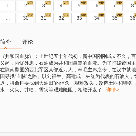
1
2
3
4
5
6
7
8
...
30
31
32
33
34
35
36
简介
评论
《共和国血脉》：上世纪五十年代初，新中国刚刚成立不久，百
又起，内忧外患，石油成为共和国急需的血液。为了打破帝国主
在陕南剿匪的西北军区某部近万人，奉毛主席之令，在汉中就地
国寻找“血脉”之路。以刘福生、高建成、林红为代表的石油人，
退，拼命也要找到大油田”的信念，艰难攻关，改造土匪和特务
水、火灾、井喷、雪灾等艰难险阻，相继开发了
详情