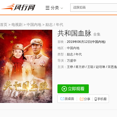
分类
首页
>
电视剧
>
中国内地
>
励志
/
年代
共和国血脉
全集
首映：
2019年06月12日(中国内地)
地区：
中国内地
类型：
励志
/
年代
导演：
万盛华
主演：
王铮
/
蒋方婷
/
王聪
/
赵培琳
/
宋恩逸