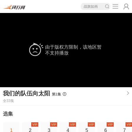
战旗如画
由于版权方限制，该地区暂
不支持播放
我们的队伍向太阳
第1集
全33集
选集
VIP
VIP
VIP
VIP
VIP
VIP
1
2
3
4
5
6
7