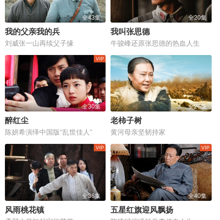
全43集
全20集
我的父亲我的兵
我叫张思德
刘威张一山再续父子缘
牛骏峰还原张思德的热血人生
全30集
全26集
醉红尘
老柿子树
陈妍希演绎中国版“乱世佳人”
黄河母亲坚韧持家
全36集
全40集
风雨桃花镇
五星红旗迎风飘扬