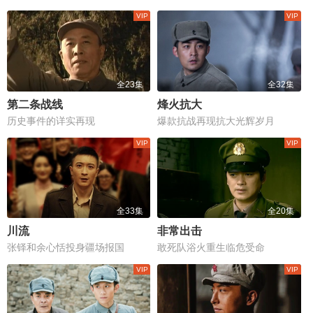
全23集
全32集
第二条战线
烽火抗大
历史事件的详实再现
爆款抗战再现抗大光辉岁月
全33集
全20集
川流
非常出击
张铎和余心恬投身疆场报国
敢死队浴火重生临危受命