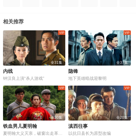
相关推荐
全31集
全37集
内线
隐锋
钟汉良上演“杀人游戏”
地下英雄暗战迎黎明
全30集
全20集
铁血男儿夏明翰
滇西往事
夏明翰大义灭亲，破窗出走革命路
以抗日县长为原型改编