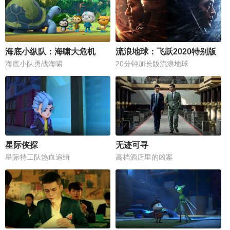
海底小纵队：海啸大危机
流浪地球：飞跃2020特别版
海底小队勇战海啸
20分钟加长版流浪地球
星际侠探
无迹可寻
星际特工队热血追缉
高档酒店里的凶案