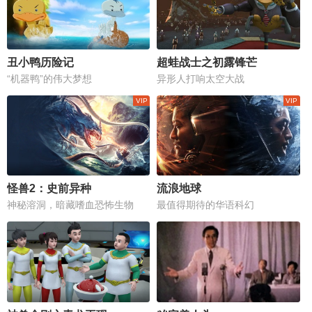
丑小鸭历险记
超蛙战士之初露锋芒
“机器鸭”的伟大梦想
异形人打响太空大战
怪兽2：史前异种
流浪地球
神秘溶洞，暗藏嗜血恐怖生物
最值得期待的华语科幻