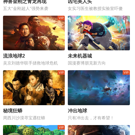
神兽金刚之青龙再现
凶宅美人头
五大“金刚超人”强势来袭
女实习医生被教授实验室吓傻
流浪地球2
未来机器城
吴京刘德华联手拯救地球危机
国漫赛博朋克新方向
秘境狂蟒
冲出地球
周西川沙漠寻宝遇狂蟒
只有冲出去，才有希望！