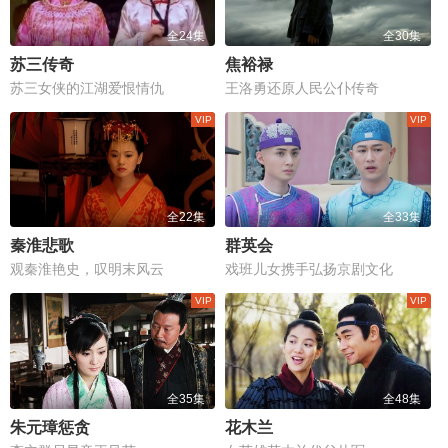
全24集
全30集
苏三传奇
焦裕禄
苏三女侠的江湖爱恨情仇
王洛勇还原人民公仆传奇
全22集
全33集
秦淮悲歌
群英会
观秦淮艳史，叹明末风云
戏班儿女携手弘扬京剧文化
全35集
全48集
朱元璋惩贪
花木兰