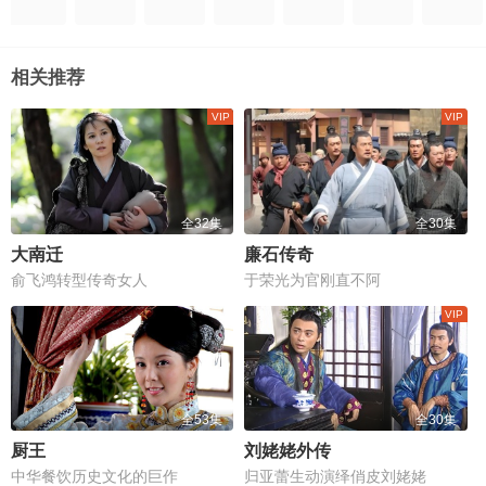
相关推荐
全32集
全30集
大南迁
廉石传奇
俞飞鸿转型传奇女人
于荣光为官刚直不阿
全53集
全30集
厨王
刘姥姥外传
中华餐饮历史文化的巨作
归亚蕾生动演绎俏皮刘姥姥