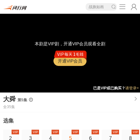
战旗如画
本剧是VIP剧，开通VIP会员观看全剧
开通VIP会员
已是VIP或已购买？
请登录>
大舜
第5集
全35集
选集
VIP
VIP
VIP
VIP
VIP
VIP
VIP
2
3
4
5
6
7
8