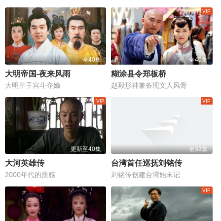
全40集
全40集
大明帝国-夜来风雨
糊涂县令郑板桥
大明皇子宫斗夺嫡
赵毅形神兼备现文人风骨
更新至40集
全33集
大河英雄传
台湾首任巡抚刘铭传
2000年代的质感
刘铭传创建台湾始末记