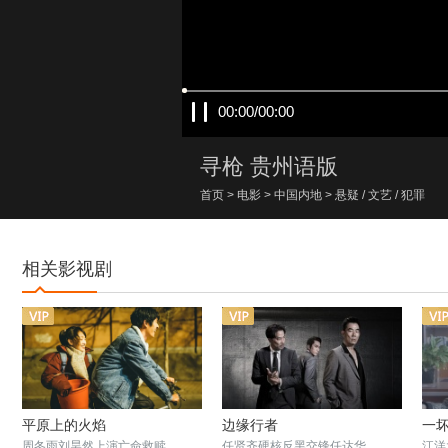
00:00/00:00
寻枪 贵州语版
首页
>
电影
>
中国内地
>
悬疑
/
文艺
/
犯罪
相关影视剧
平原上的火焰
边缘行者
一
周冬雨刘昊然上演亡命救赎
任贤齐硬核反黑交锋任达华
江洋