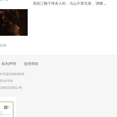
里的三颗子弹杀人时，马山不禁毛骨...
详情
你回来
权利声明
使用帮助
可证0108290号
1475号
5002220011号