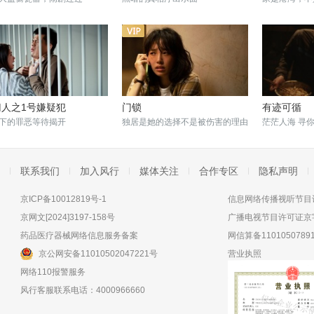
归人之1号嫌疑犯
门锁
有迹可循
下的罪恶等待揭开
独居是她的选择不是被伤害的理由
茫茫人海 寻
联系我们
加入风行
媒体关注
合作专区
隐私声明
京ICP备10012819号-1
信息网络传播视听节目许
京网文[2024]3197-158号
广播电视节目许可证京字
药品医疗器械网络信息服务备案
网信算备11010507891
京公网安备11010502047221号
营业执照
网络110报警服务
风行客服联系电话：4000966660