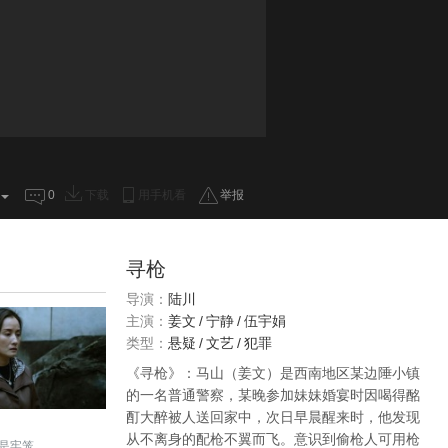
0
下载
用手机看
举报
寻枪
导演：
陆川
主演：
姜文
/
宁静
/
伍宇娟
类型：
悬疑
/
文艺
/
犯罪
《寻枪》：马山（姜文）是西南地区某边陲小镇
的一名普通警察，某晚参加妹妹婚宴时因喝得酩
酊大醉被人送回家中，次日早晨醒来时，他发现
从不离身的配枪不翼而飞。意识到偷枪人可用枪
是牢笼