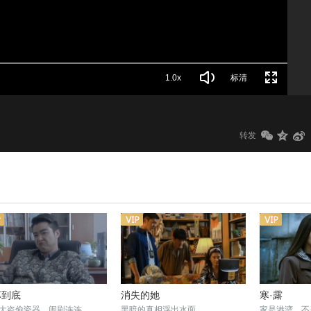
1.0x
标清
转发
坏到底
消失的她
寒·露
大盗偷瓷器，闹剧连连
黑暗的真相浮出水面
家是港湾，不