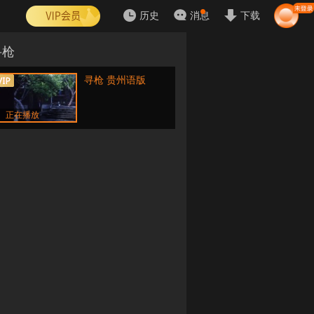
历史
消息
下载
寻枪
寻枪 贵州语版
正在播放