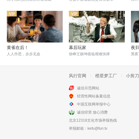
黄雀在后！
幕后玩家
夜
人人作恶，步步见血
徐峥王丽坤面临艰难抉择
黑夜
风行官网
橙星梦工厂
小剪刀
诚信示范网站
经营性网站备案信息
廉政风云
恐怖爱情故事之死亡公路
中国互联网举报中心
刘青云张家辉还原巨额大案
恐怖悬疑公路惊魂
诚信经营 放心消费
北京12318文化市场举报热线
举报邮箱：
kefu@fun.tv