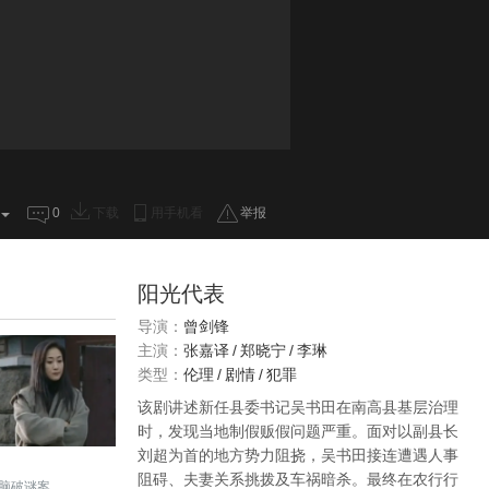
0
下载
用手机看
举报
阳光代表
导演：
曾剑锋
主演：
张嘉译
/
郑晓宁
/
李琳
类型：
伦理
/
剧情
/
犯罪
该剧讲述新任县委书记吴书田在南高县基层治理
时，发现当地制假贩假问题严重。面对以副县长
刘超为首的地方势力阻挠，吴书田接连遭遇人事
阻碍、夫妻关系挑拨及车祸暗杀。最终在农行行
脑破谜案