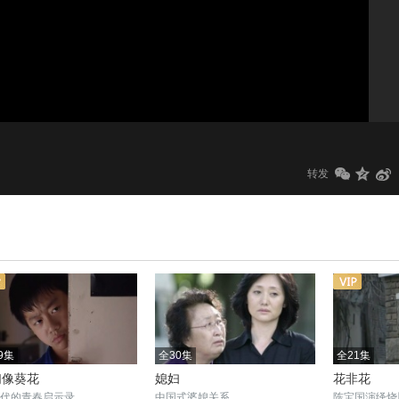
1.0x
标清
转发
9集
全30集
全21集
们像葵花
媳妇
花非花
年代的青春启示录
中国式婆媳关系
陈宝国演绎烧