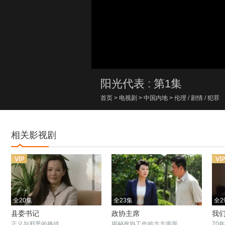
00:00/00:00
阳光代表 : 第1集
首页
>
电视剧
>
中国内地
>
伦理
/
剧情
/
犯罪
相关影视剧
全20集
全23集
全2
县委书记
政协主席
我
正义与邪恶的挑战
揭秘政协工作的方方面面
70