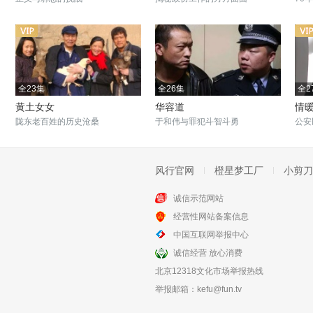
全23集
全26集
全2
黄土女女
华容道
情
陇东老百姓的历史沧桑
于和伟与罪犯斗智斗勇
公安
风行官网
橙星梦工厂
小剪刀
诚信示范网站
全28集
全20集
经营性网站备案信息
交通队的故事
警察李“酒瓶”
中国互联网举报中心
丁宁爆笑演绎交通警察的故事
李保田小警察干大事业
诚信经营 放心消费
北京12318文化市场举报热线
举报邮箱：
kefu@fun.tv