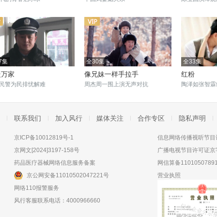
7集
全30集
全33集
暖万家
像兄妹一样手拉手
红粉
民警为民排忧解难
周杰周一围上演无声对抗
陶泽如张智霖
联系我们
加入风行
媒体关注
合作专区
隐私声明
京ICP备10012819号-1
信息网络传播视听节目许
京网文[2024]3197-158号
广播电视节目许可证京字
药品医疗器械网络信息服务备案
网信算备11010507891
京公网安备11010502047221号
营业执照
网络110报警服务
风行客服联系电话：4000966660