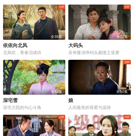
全38集
全32集
依依向北风
大码头
北风吹，青春泪成诗
吴奇隆演绎码头裁缝之逆袭
全48集
全50集
深宅雪
娘
深宅大院的勾心斗角
人间最美的母爱与温情