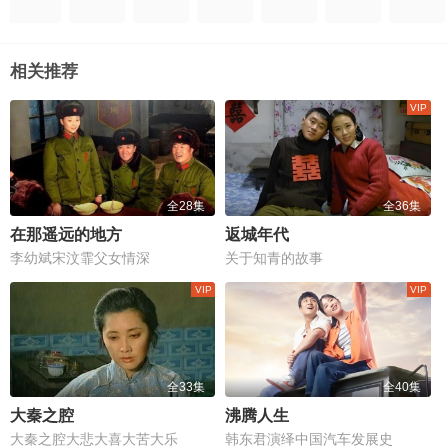
相关推荐
全28集
全36集
在那遥远的地方
返城年代
李幼斌宋汶霏父女情深
关于知青的故事
全33集
全40集
大秦之腔
沸腾人生
大秦之腔大悲大喜大苦大乐
韩东君演绎中国汽车发展史