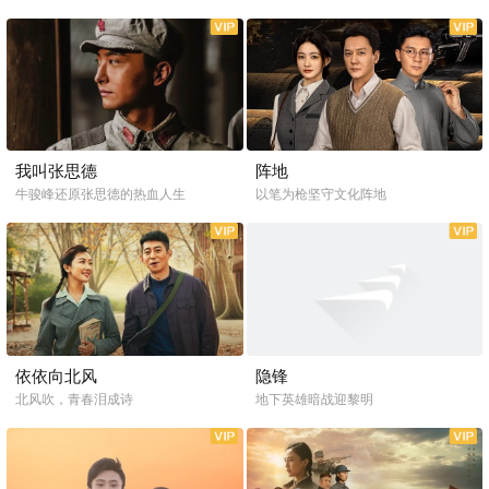
全20集
全32集
我叫张思德
阵地
牛骏峰还原张思德的热血人生
以笔为枪坚守文化阵地
全38集
全37集
依依向北风
隐锋
北风吹，青春泪成诗
地下英雄暗战迎黎明
全16集
全24集