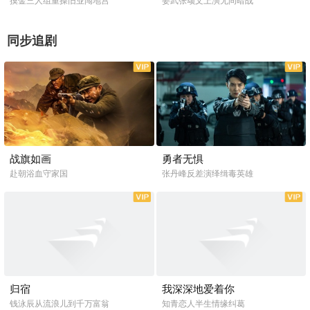
摸金三人组重操旧业闯地宫
姜武张颂文上演无间暗战
同步追剧
全33集
全42集
战旗如画
勇者无惧
赴朝浴血守家国
张丹峰反差演绎缉毒英雄
全30集
全40集
归宿
我深深地爱着你
钱泳辰从流浪儿到千万富翁
知青恋人半生情缘纠葛