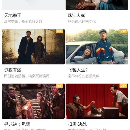
天地拳王
珠江人家
虚实交锋，拳王觉醒之战
杨烁传承岭南文化
惊夜有囍
飞驰人生2
民国追凶搭档，揭穿冥婚骗局
毫不相符的超强天赋
寻龙诀：觅踪
扫黑·决战