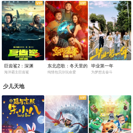
巨齿鲨2：深渊
东北恋歌：冬天里的
毕业第一年
一把火
海洋霸主巨齿鲨
纯情包贝尔玩命爱
为梦想去奋斗
少儿天地