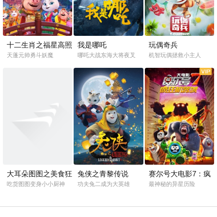
十二生肖之福星高照
我是哪吒
玩偶奇兵
朱小八
天蓬元帅勇斗妖魔
哪吒大战东海大将夜叉
机智玩偶拯救小主人
大耳朵图图之美食狂
兔侠之青黎传说
赛尔号大电影7：疯
想曲
狂机器城
吃货图图变身小小厨神
功夫兔二成为大英雄
最神秘的异星历险