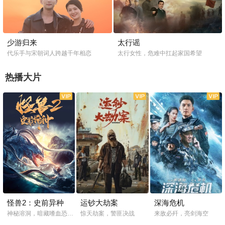
少游归来
太行谣
代乐手与宋朝词人跨越千年相恋
太行女性，危难中扛起家国希望
热播大片
怪兽2：史前异种
运钞大劫案
深海危机
神秘溶洞，暗藏嗜血恐怖生物
惊天劫案，警匪决战
来敌必歼，亮剑海空