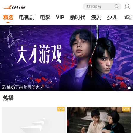
战旗如画
精选
电视剧
电影
VIP
新时代
漫剧
少儿
h5
彭昱畅丁禹兮真假天才
热播
全35集