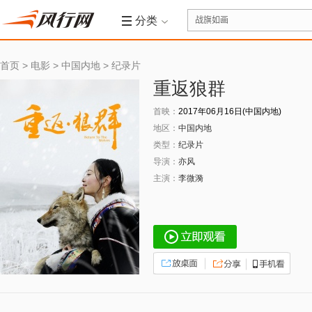
分类
首页
>
电影
>
中国内地
>
纪录片
重返狼群
首映：
2017年06月16日(中国内地)
地区：
中国内地
类型：
纪录片
导演：
亦风
主演：
李微漪