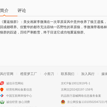
简介
评论
《重返狼群》：美女画家李微漪在一次草原采风中意外收养了狼王遗孤，
回成都喂养。但繁华的都市无法容纳一匹野性的草原狼，李微漪带着格林
狼群的踪迹，历经严寒酷雪，终于目送它成功地重返狼群。
风行官网
橙星梦工厂
小剪刀
联系我们
加入风行
媒
诚信示范网站
京ICP备10012819号-1
经营性网站备案信息
京网文[2024]3197-158号
中国互联网举报中心
药品医疗器械网络信息服务备案
诚信经营 放心消费
京公网安备11010502047221