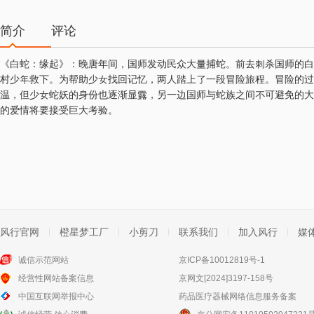
简介
评论
《白蛇：缘起》：晚唐年间，国师发动民众大量捕蛇。前去刺杀国师的白
村少年救下。为帮助少女找回记忆，两人踏上了一段冒险旅程。冒险的过
温，但少女蛇妖的身份也逐渐显露，另一边国师与蛇族之间不可避免的大
的爱情将要接受巨大考验。
风行官网
橙星梦工厂
小剪刀
联系我们
加入风行
媒
诚信示范网站
京ICP备10012819号-1
经营性网站备案信息
京网文[2024]3197-158号
中国互联网举报中心
药品医疗器械网络信息服务备案