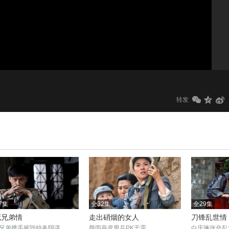
1.0x
标清
转发
7集
全32集
全29集
死兄弟情
走出硝烟的女人
刀锋乱世情
兄弟携手摧毁特务阴谋
颜丙燕变男兵PK于震
白庆琳张垒乱