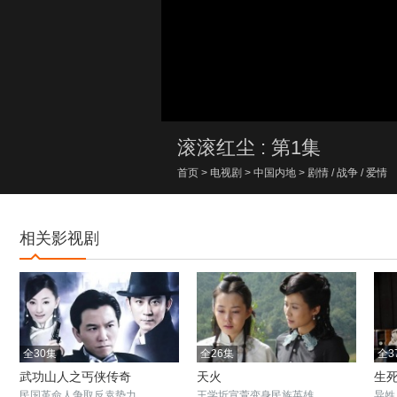
00:00/00:00
滚滚红尘 : 第1集
首页
>
电视剧
>
中国内地
>
剧情
/
战争
/
爱情
相关影视剧
全30集
全26集
全3
武功山人之丐侠传奇
天火
生
民国革命人争取反袁势力
王学圻宣萱变身民族英雄
异姓