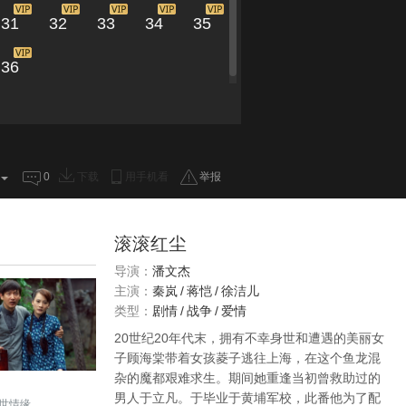
31
32
33
34
35
36
0
下载
用手机看
举报
滚滚红尘
导演：
潘文杰
主演：
秦岚
/
蒋恺
/
徐洁儿
类型：
剧情
/
战争
/
爱情
20世纪20年代末，拥有不幸身世和遭遇的美丽女
子顾海棠带着女孩菱子逃往上海，在这个鱼龙混
杂的魔都艰难求生。期间她重逢当初曾救助过的
男人于立凡。于毕业于黄埔军校，此番他为了配
世情缘