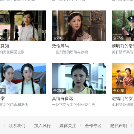
4集
全20集
全26集
底良知
致命筹码
黎明前的暗
灿黄觉因爱生恨
一位刑警的堕落与救赎
黄轩演绎高智
7集
全25集
全34集
海棠
真情有多远
进错门的女
背后的凶杀和复仇
一位下岗女工的创业奋斗史
山村错位姻缘
联系我们
加入风行
媒体关注
合作专区
隐私声明