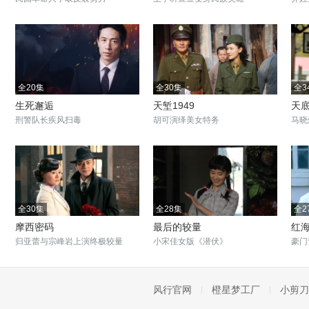
全20集
全30集
全3
生死邂逅
天堑1949
天
刑警队长疾风扫毒
胡可演绎美女特务
马晓
全30集
全28集
全2
摩西密码
最后的较量
红
归亚蕾与宗峰岩上演终极较量
小宋佳女版《潜伏》
豪门
风行官网
橙星梦工厂
小剪刀