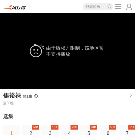
战旗如画
由于版权方限制，该地区暂
不支持播放
焦裕禄
第1集
全30集
选集
VIP
VIP
VIP
VIP
VIP
VIP
1
2
3
4
5
6
7