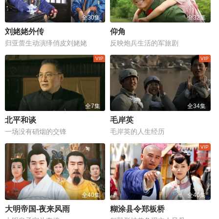
全30集
全32集
刘姥姥外传
仰角
归亚蕾生动演绎俏皮刘姥姥
反映炮兵生活的军旅剧
全7集
全34集
北平和谈
毛岸英
一场没有硝烟的交锋
毛岸英的人生经历
全40集
全40集
大明帝国-夜来风雨
糊涂县令郑板桥