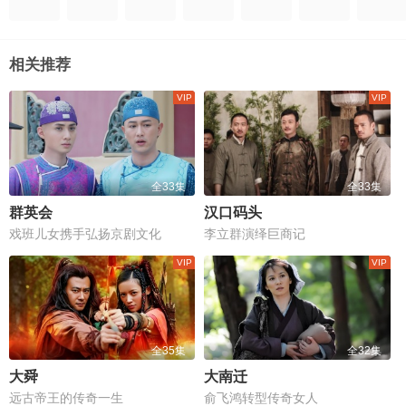
相关推荐
全33集
全33集
群英会
汉口码头
戏班儿女携手弘扬京剧文化
李立群演绎巨商记
全35集
全32集
大舜
大南迁
远古帝王的传奇一生
俞飞鸿转型传奇女人