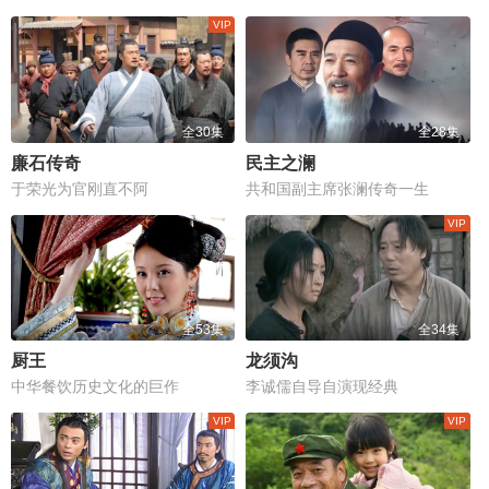
全30集
全28集
廉石传奇
民主之澜
于荣光为官刚直不阿
共和国副主席张澜传奇一生
全53集
全34集
厨王
龙须沟
中华餐饮历史文化的巨作
李诚儒自导自演现经典