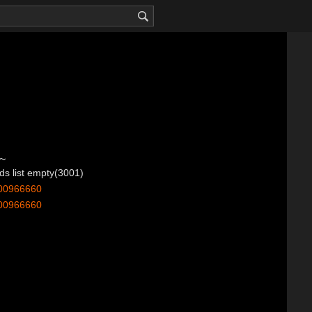
~
list empty(3001)
00966660
00966660