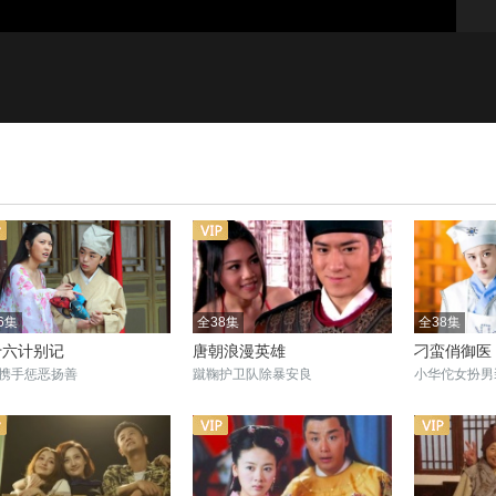
1.0x
标清
6集
全38集
全38集
十六计别记
唐朝浪漫英雄
刁蛮俏御医
携手惩恶扬善
蹴鞠护卫队除暴安良
小华佗女扮男