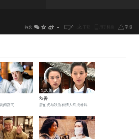
31
32
33
34
35
36
37
38
转发
0
下载
用手机看
举报
全20集
秋香
装闯宫闱
唐伯虎与秋香有情人终成眷属