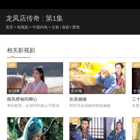
00:00/00:00
龙凤店传奇 : 第1集
首页
>
电视剧
>
中国内地
>
古装
/
喜剧
/
爱情
相关影视剧
全18集
全40集
全3
微风襟袖同卿心
欢喜姻缘
三
李杜蜕变，从契约到真心守家业
和尚与金厨娘的怪味姻缘
夫妻