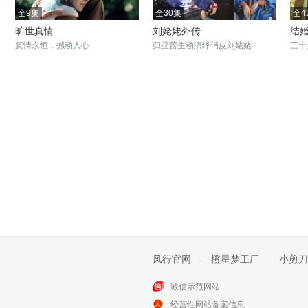
全9集
全30集
全4
旷世真情
刘姥姥外传
结
真情永恒，撼动人心
归亚蕾生动演绎俏皮刘姥姥
三十
风行官网
橙星梦工厂
小剪刀
诚信示范网站
经营性网站备案信息