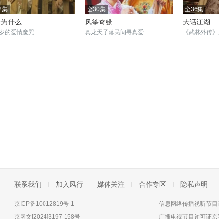
2集
全30集
全36集
婚为什么
风筝奇缘
大话江湖
岁的爱情魔咒
真龙天子落民间寻真爱
《武林外传》
联系我们
加入风行
媒体关注
合作专区
隐私声明
京ICP备10012819号-1
信息网络传播视听节目许
京网文[2024]3197-158号
广播电视节目许可证京字