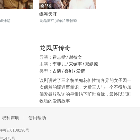
全35集
蝶舞天涯
姐妹篇
黄磊陈红演绎吕布貂蝉
龙凤店传奇
导演：
霍志楷
/
谢益文
主演：
李菲儿
/
宋铭宇
/
郑皓原
类型：
古装
/
喜剧
/
爱情
该剧讲述了三名貌美如花但性情各异的女子因一
次偶然的际遇而相识，之后三人与一个不得势却
偏爱微服私访的皇帝结下旷世奇缘，最终以悲剧
收场的爱情故事
权利声明
使用帮助
可证0108290号
1475号