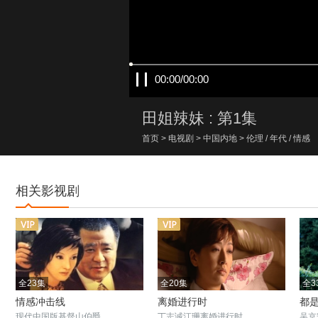
00:00/00:00
田姐辣妹 : 第1集
首页
>
电视剧
>
中国内地
>
伦理
/
年代
/
情感
相关影视剧
全23集
全20集
全3
情感冲击线
离婚进行时
都
现代中国版基督山伯爵
丁志诚江珊离婚进行时
吴京