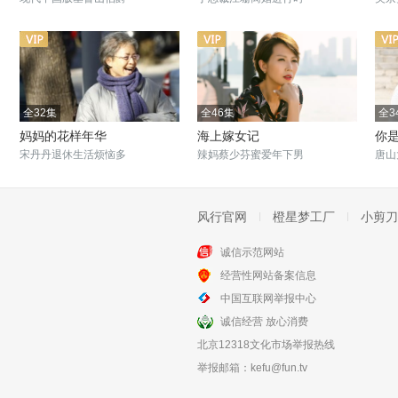
全32集
全46集
全3
妈妈的花样年华
海上嫁女记
你
宋丹丹退休生活烦恼多
辣妈蔡少芬蜜爱年下男
唐山
风行官网
橙星梦工厂
小剪刀
诚信示范网站
全38集
全25集
经营性网站备案信息
幸福有配方
活着乐着
中国互联网举报中心
幸福亲情大作战
宋家大院里的家长里短
诚信经营 放心消费
北京12318文化市场举报热线
举报邮箱：
kefu@fun.tv