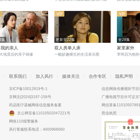
4集
更新至22集
全28集
是我的亲人
双人房单人床
家里家外
大地震后的亲子错缘
一幅妙趣横生的生活喜乐图
李明启为抱孙
联系我们
加入风行
媒体关注
合作专区
隐私声明
京ICP备10012819号-1
信息网络传播视听节目许
京网文[2024]3197-158号
广播电视节目许可证京字
药品医疗器械网络信息服务备案
网信算备11010507891
京公网安备11010502047221号
营业执照
网络110报警服务
风行客服联系电话：4000966660