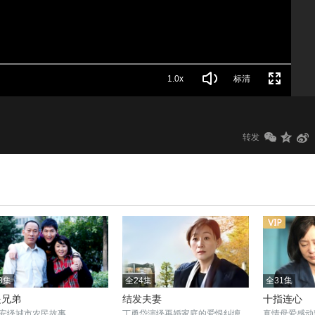
1.0x
标清
转发
3集
全24集
全31集
是兄弟
结发夫妻
十指连心
安绎城市农民故事
丁勇岱演绎再婚家庭的爱恨纠缠
真情母爱感动