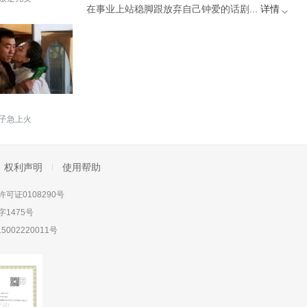
在事业上站稳脚跟放弃自己钟爱的话剧...
详情
子急上火
权利声明
使用帮助
可证0108290号
1475号
5002220011号