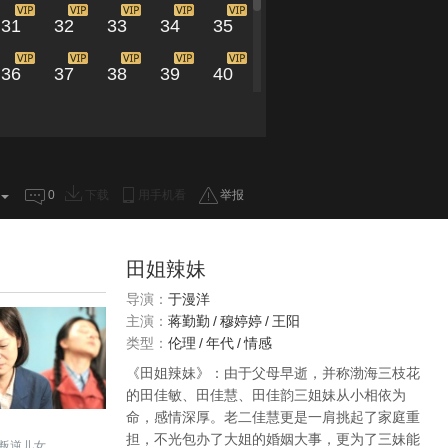
31
32
33
34
35
36
37
38
39
40
41
42
43
44
45
46
0
下载
用手机看
举报
田姐辣妹
导演：
于漫洋
主演：
蒋勤勤
/
穆婷婷
/
王阳
类型：
伦理
/
年代
/
情感
《田姐辣妹》：由于父母早逝，并称渤海三枝花
的田佳敏、田佳慧、田佳韵三姐妹从小相依为
命，感情深厚。老二佳慧更是一肩挑起了家庭重
担，不光包办了大姐的婚姻大事，更为了三妹能
叛逆儿女