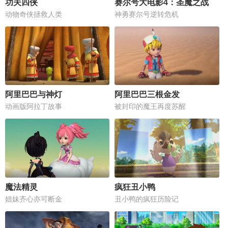
功夫四侠
赛尔号大电影4：圣魔之战
动物奇侠拯救人类
神勇赛尔号逆转危机
阿里巴巴与神灯
阿里巴巴三根金发
动画版阿拉丁故事
被封印的魔王再度苏醒
魔法精灵
疯狂丑小鸭
姐妹齐心亦可断金
丑小鸭的疯狂历险记