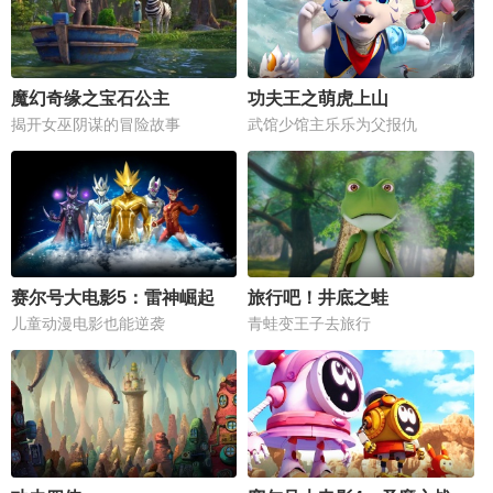
魔幻奇缘之宝石公主
功夫王之萌虎上山
揭开女巫阴谋的冒险故事
武馆少馆主乐乐为父报仇
赛尔号大电影5：雷神崛起
旅行吧！井底之蛙
儿童动漫电影也能逆袭
青蛙变王子去旅行