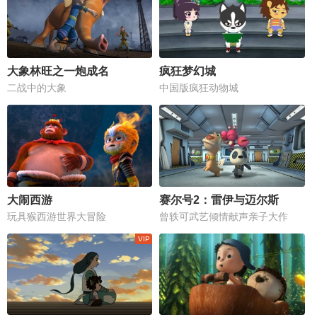
大象林旺之一炮成名
疯狂梦幻城
二战中的大象
中国版疯狂动物城
大闹西游
赛尔号2：雷伊与迈尔斯
玩具猴西游世界大冒险
曾轶可武艺倾情献声亲子大作