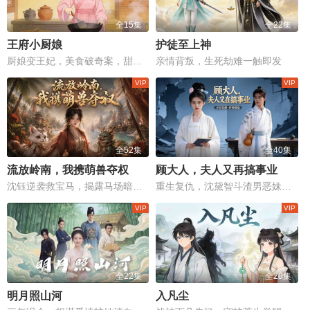
全15集
全22集
王府小厨娘
护徒至上神
厨娘变王妃，美食破奇案，甜宠逆袭爽翻天！
亲情背叛，生死劫难一触即发
全52集
全40集
流放岭南，我携萌兽夺权
顾大人，夫人又再搞事业
沈钰逆袭救宝马，揭露马场暗害真凶，赌上自由与性命！
重生复仇，沈黛智斗渣男恶妹，夺回一切！
全22集
全20集
明月照山河
入凡尘