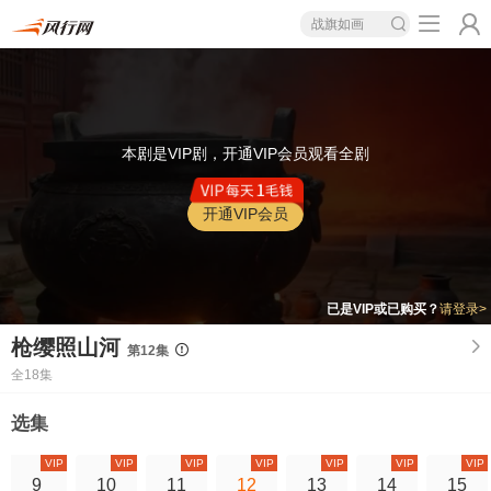
战旗如画
本剧是VIP剧，开通VIP会员观看全剧
开通VIP会员
已是VIP或已购买？
请登录>
枪缨照山河
第12集
全18集
选集
VIP
VIP
VIP
VIP
VIP
VIP
VIP
9
10
11
12
13
14
15