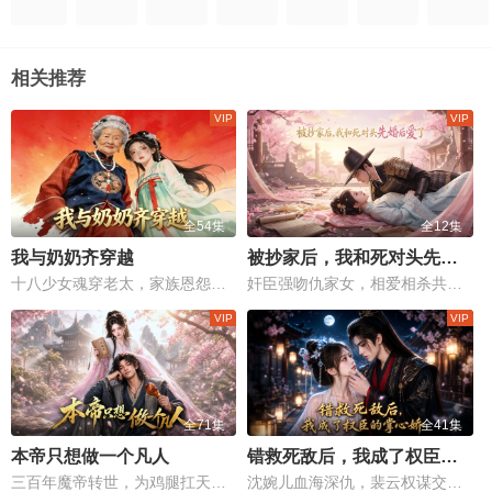
相关推荐
全54集
全12集
我与奶奶齐穿越
被抄家后，我和死对头先婚后爱了
十八少女魂穿老太，家族恩怨情仇，一场真假身份的危机大戏！
奸臣强吻仇家女，相爱相杀共沉沦
全71集
全41集
本帝只想做一个凡人
错救死敌后，我成了权臣的掌心娇
三百年魔帝转世，为鸡腿扛天下风云！
沈婉儿血海深仇，裴云权谋交织，一场权力与情感的生死较量！