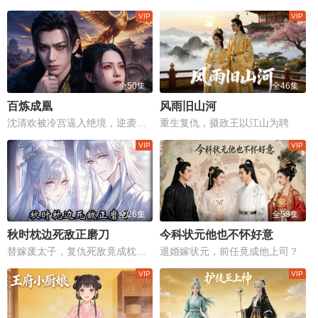
全50集
全46集
百炼成凰
风雨旧山河
沈清欢被冷宫逼入绝境，逆袭皇权，守护血脉，三年复仇誓不罢休！
重生复仇，摄政王以江山为聘
全26集
全53集
秋时枕边死敌正磨刀
今科状元他也不怀好意
替嫁废太子，复仇死敌竟成枕边人！
退婚嫁状元，前任竟成他上司？