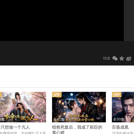
1.0x
标清
转发
1集
全41集
全50集
帝只想做一个凡人
错救死敌后，我成了权臣的
百炼成凰
掌心娇
年魔帝转世，为鸡腿扛天下风
沈清欢被冷宫