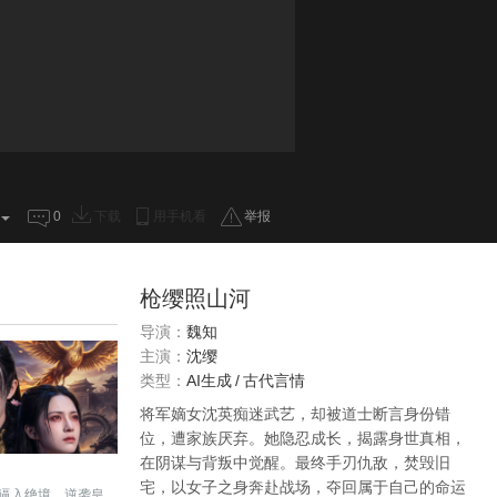
0
下载
用手机看
举报
枪缨照山河
导演：
魏知
主演：
沈缨
类型：
AI生成
/
古代言情
将军嫡女沈英痴迷武艺，却被道士断言身份错
位，遭家族厌弃。她隐忍成长，揭露身世真相，
在阴谋与背叛中觉醒。最终手刃仇敌，焚毁旧
宅，以女子之身奔赴战场，夺回属于自己的命运
逼入绝境，逆袭皇