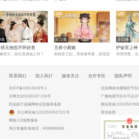
沈婉儿血海深仇，裴云权谋交织，
权，守护血脉
一场权力与情感的生死较量！
休！
3集
全15集
全22集
科状元他也不怀好意
王府小厨娘
护徒至上神
嫁状元，前任竟成他上司？
厨娘变王妃，美食破奇案，甜宠逆
亲情背叛，生
袭爽翻天！
联系我们
加入风行
媒体关注
合作专区
隐私声明
京ICP备10012819号-1
信息网络传播视听节目许
京网文[2024]3197-158号
广播电视节目许可证京字
药品医疗器械网络信息服务备案
网信算备11010507891
京公网安备11010502047221号
营业执照
网络110报警服务
风行客服联系电话：4000966660