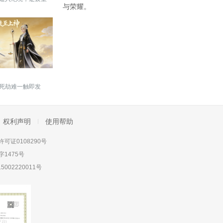
与荣耀。
，三年复仇誓不罢
死劫难一触即发
权利声明
使用帮助
可证0108290号
1475号
5002220011号