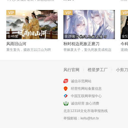
仇，一场真假身份的危机大戏！
奸臣强吻仇家女，相爱相杀共沉沦
云！
全46集
全26集
全5
风雨旧山河
秋时枕边死敌正磨刀
今
重生复仇，摄政王以江山为聘
替嫁废太子，复仇死敌竟成枕边
退婚
人！
风行官网
橙星梦工厂
小剪刀
诚信示范网站
全52集
全40集
经营性网站备案信息
流放岭南，我携萌兽夺权
顾大人，夫人又再搞事业
中国互联网举报中心
沈钰逆袭救宝马，揭露马场暗害真
重生复仇，沈黛智斗渣男恶妹，夺
诚信经营 放心消费
凶，赌上自由与性命！
回一切！
北京12318文化市场举报热线
举报邮箱：
kefu@fun.tv