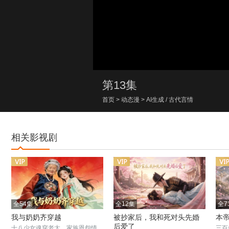
00:00/00:00
第13集
首页
>
动态漫
>
AI生成
/
古代言情
相关影视剧
全54集
全12集
全7
我与奶奶齐穿越
被抄家后，我和死对头先婚
本
后爱了
十八少女魂穿老太，家族恩怨情
三百