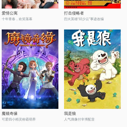
爱情公寓
打击侵略者
十年青春，欢笑落幕
烈火英雄“邱少云”事迹改编
魔镜奇缘
我是狼
可爱四小精灵称霸萌界
人气偶像付辛博配音