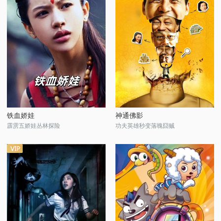
铁血娇娃
神通佛影
霹雳五娇娃丛林探险
功夫英雄秒变落魄囧贼