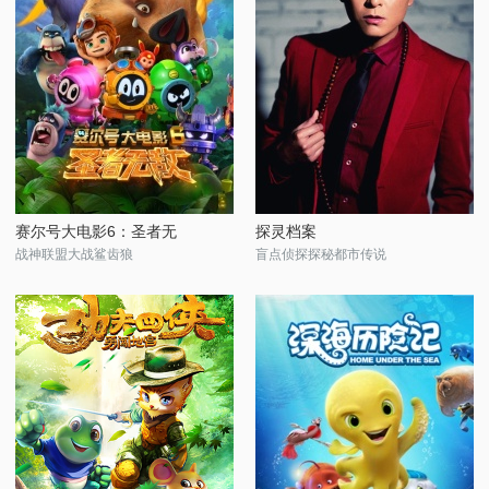
赛尔号大电影6：圣者无
探灵档案
战神联盟大战鲨齿狼
盲点侦探探秘都市传说