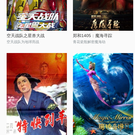
空天战队之星兽大战
郑和1405：魔海寻踪
空天战队为地球而战
青花瓷瓶解密魔海劫