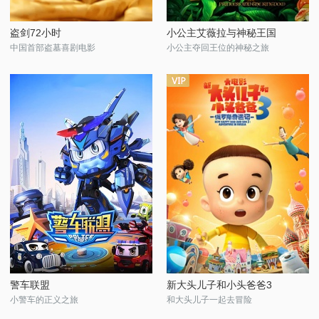
盗剑72小时
小公主艾薇拉与神秘王国
中国首部盗墓喜剧电影
小公主夺回王位的神秘之旅
警车联盟
新大头儿子和小头爸爸3
小警车的正义之旅
和大头儿子一起去冒险