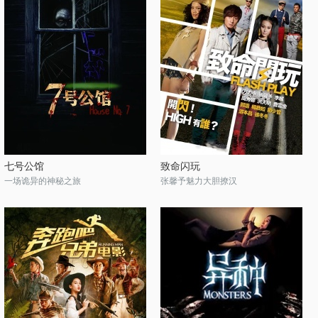
七号公馆
致命闪玩
一场诡异的神秘之旅
张馨予魅力大胆撩汉