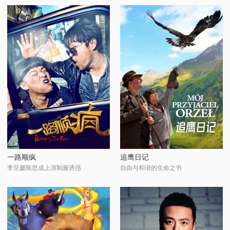
一路顺疯
追鹰日记
李呈媛陈思成上演制服诱惑
自由与和谐的生命之书