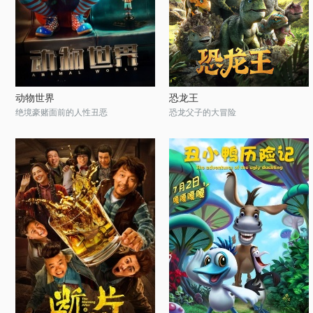
动物世界
恐龙王
绝境豪赌面前的人性丑恶
恐龙父子的大冒险