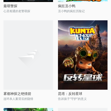
最萌警探
疯狂丑小鸭
心灵相通的老警萌探
丑小鸭的疯狂历险记
雾都神探之绝情箭
昆塔：反转星球
连环杀人案背后的隐情
告诉孩子“守护”的意义