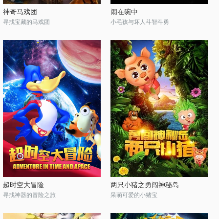
神奇马戏团
闹在碗中
寻找宝藏的马戏团
小毛孩与坏人斗智斗勇
超时空大冒险
两只小猪之勇闯神秘岛
寻找神器的冒险之旅
呆萌可爱的小猪宝