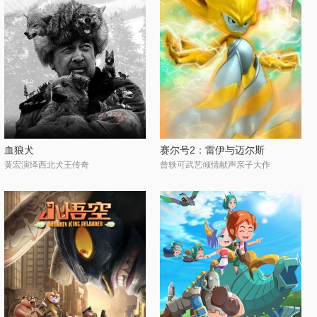
血狼犬
赛尔号2：雷伊与迈尔斯
黄宏演绎西北犬王传奇
曾轶可武艺倾情献声亲子大作