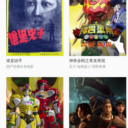
谁是凶手
神兽金刚之青龙再现
国产经典红色电影
五大“金刚超人”强势来袭