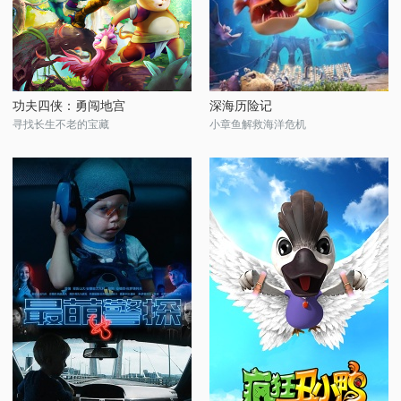
功夫四侠：勇闯地宫
深海历险记
寻找长生不老的宝藏
小章鱼解救海洋危机