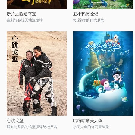
断片之险途夺宝
丑小鸭历险记
喜剧阵容惊天地泣鬼神
“机器鸭”的伟大梦想
心跳戈壁
咕噜咕噜美人鱼
鲜血与杀戮的戈壁演绎绝地反击
小美人鱼的奇幻冒险旅