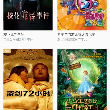
校花诡异事件
喜羊羊与灰太狼之喜气羊
宅男女神校园灵异事件
灰太狼变高富帅弃妻儿