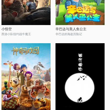
小悟空
辛巴达与美人鱼公主
西游小队纽约战牛魔王
辛巴达的海盗历险记