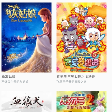
新灰姑娘
喜羊羊与灰太狼之飞马奇
不做公主梦的灰姑娘
飞马王子开启冒险之旅