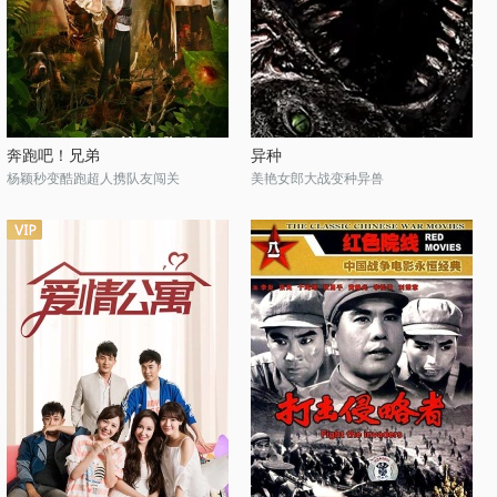
奔跑吧！兄弟
异种
杨颖秒变酷跑超人携队友闯关
美艳女郎大战变种异兽