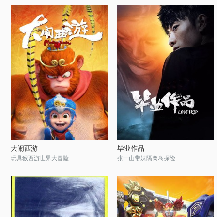
大闹西游
毕业作品
玩具猴西游世界大冒险
张一山带妹隔离岛探险