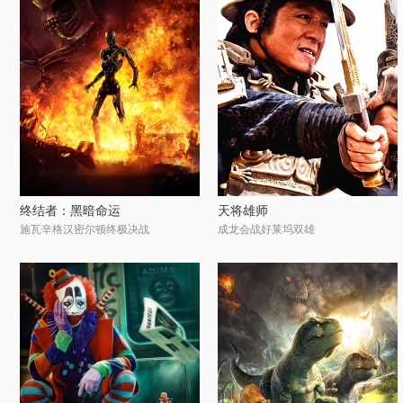
终结者：黑暗命运
天将雄师
施瓦辛格汉密尔顿终极决战
成龙会战好莱坞双雄