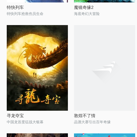
特快列车
魔镜奇缘2
特快列车抢救伤员生命
海底奇幻大冒险
寻龙夺宝
敦煌不了情
中国龙首度征战大银幕
品酒大赛引出百年奇缘