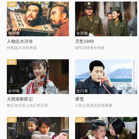
全40集
全30集
人物志水浒传
天堑1949
经典版水浒传再现
胡可演绎美女特务
全40集
全21集
大西南剿匪记
裸雪
柳云龙马苏上演正邪互博
人性之恶直击官场黑幕