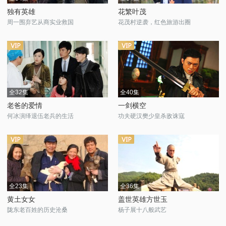
独有英雄
花繁叶茂
周一围弃艺从商实业救国
花茂村逆袭，红色旅游出圈
全32集
全40集
老爸的爱情
一剑横空
何冰演绎退伍老兵的生活
功夫硬汉樊少皇杀敌诛寇
全23集
全36集
黄土女女
盖世英雄方世玉
陇东老百姓的历史沧桑
杨子展十八般武艺