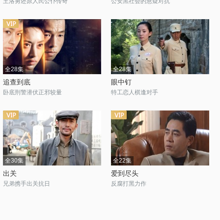
王洛勇还原人民公仆传奇
公安黑社会的悬疑对抗
全28集
全28集
追查到底
眼中钉
卧底刑警潜伏正邪较量
特工恋人棋逢对手
全30集
全22集
出关
爱到尽头
兄弟携手出关抗日
反腐打黑力作