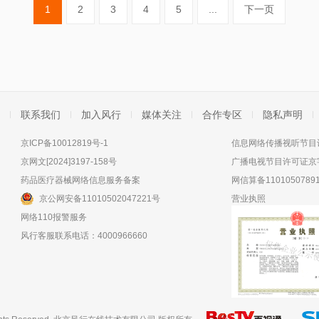
1
2
3
4
5
...
下一页
联系我们
加入风行
媒体关注
合作专区
隐私声明
京ICP备10012819号-1
信息网络传播视听节目许
京网文[2024]3197-158号
广播电视节目许可证京字
药品医疗器械网络信息服务备案
网信算备11010507891
京公网安备11010502047221号
营业执照
网络110报警服务
风行客服联系电话：4000966660