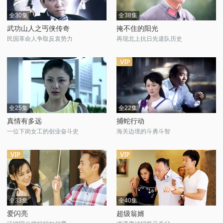
全30集
全38集
武功山人之丐侠传奇
掩不住的阳光
民国革命人争取反袁势力
再现北上抗日先遣队历史
全25集
全22集
真情有多远
捕蛇行动
一位下岗女工的创业奋斗史
海关边境的斗勇斗智
全33集
全40集
爱闪亮
超级翁婿