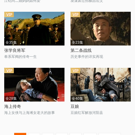
江铠同二婚妈妈如何爱
凌潇肃过招极品岳父
全35集
全23集
张学良将军
第二条战线
奉系军阀的传奇一生
历史事件的详实再现
全28集
全40集
海上传奇
豆娘
海上女侠与上海滩女老大的故事
豆娘红军解放河阳县