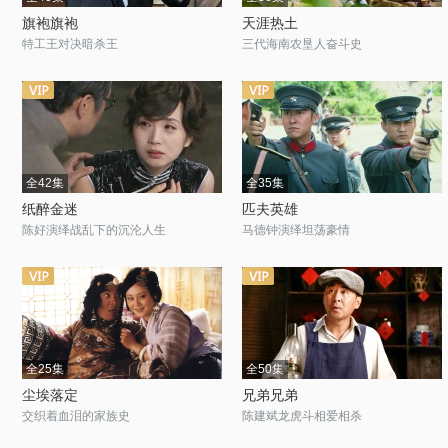
旗袍旗袍
天涯热土
特工王对决暗杀王
三代海南农垦人奋斗史
全42集
全35集
纸醉金迷
匹夫英雄
陈好演绎战乱下的沉沦人生
马德钟演绎坦荡豪情
全25集
全50集
尘埃落定
兄弟兄弟
交织着血泪的家族史
陈建斌龙虎斗相爱相杀