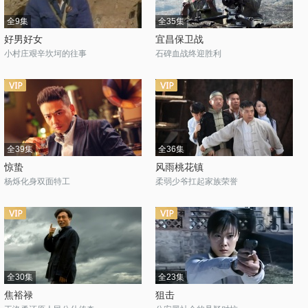
全9集
全35集
好男好女
宜昌保卫战
小村庄艰辛坎坷的往事
石碑血战终迎胜利
全39集
全36集
惊蛰
风雨桃花镇
杨烁化身双面特工
柔弱少爷扛起家族荣誉
全30集
全23集
焦裕禄
狙击