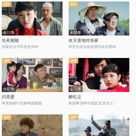
全21集
全35集
生死相随
欢天喜地对亲家
农家好汉书写历史传奇
研究生回乡创业谱写欢乐爱情
全37集
全30集
闪亮爱
醉红尘
单亲妈妈巧化解再婚难题
陈妍希演绎中国版“乱世佳人”