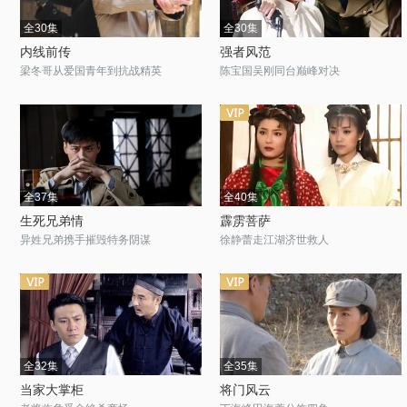
全30集
全30集
内线前传
强者风范
梁冬哥从爱国青年到抗战精英
陈宝国吴刚同台巅峰对决
全37集
全40集
生死兄弟情
霹雳菩萨
异姓兄弟携手摧毁特务阴谋
徐静蕾走江湖济世救人
全32集
全35集
当家大掌柜
将门风云