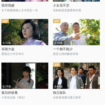
我哥我嫂
小女花不弃
女子痴爱植物人丈夫情定一生
张彬彬甜宠蜜爱林依晨
全33集
全36集
东陵大盗
一个都不能少
爱国志士夺宝奇兵
脱贫之路的酸甜苦辣
全28集
全44集
最后的较量
独立纵队
小宋佳女版《潜伏》
女匪秦海璐示爱王新军