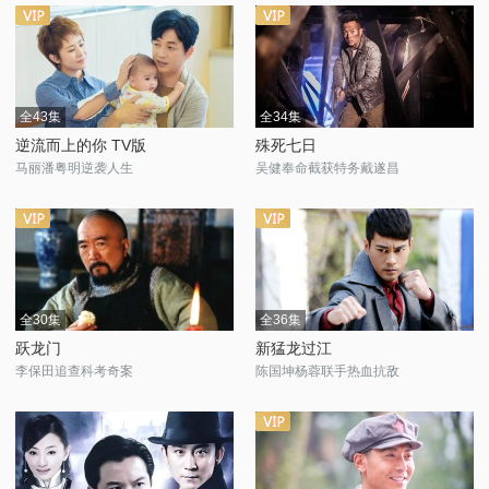
全43集
全34集
逆流而上的你 TV版
殊死七日
马丽潘粤明逆袭人生
吴健奉命截获特务戴遂昌
全30集
全36集
跃龙门
新猛龙过江
李保田追查科考奇案
陈国坤杨蓉联手热血抗敌