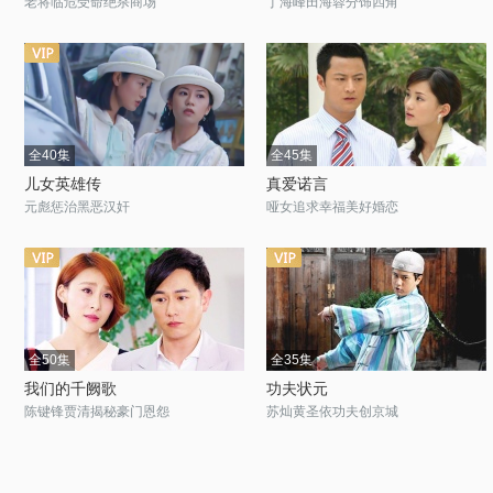
老将临危受命绝杀商场
丁海峰田海蓉分饰四角
全40集
全45集
儿女英雄传
真爱诺言
元彪惩治黑恶汉奸
哑女追求幸福美好婚恋
全50集
全35集
我们的千阙歌
功夫状元
陈键锋贾清揭秘豪门恩怨
苏灿黄圣依功夫创京城