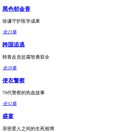
黑色郁金香
徐谦守护医学成果
全23集
跨国追逃
韩青反贪惩腐智勇双全
全20集
便衣警察
70代警察的热血故事
全32集
盛宴
亲密爱人之间的生死相博