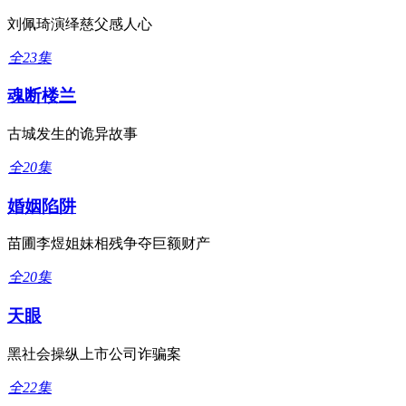
刘佩琦演绎慈父感人心
全23集
魂断楼兰
古城发生的诡异故事
全20集
婚姻陷阱
苗圃李煜姐妹相残争夺巨额财产
全20集
天眼
黑社会操纵上市公司诈骗案
全22集