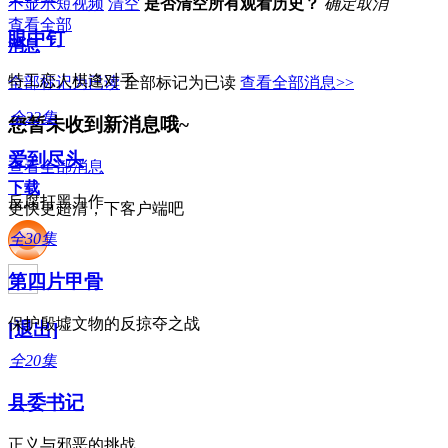
不显示短视频
清空
是否清空所有观看历史？
确定
取消
查看全部
眼中钉
消息
特工恋人棋逢对手
全部标记为已读
全部标记为已读
查看全部消息>>
全22集
您暂未收到新消息哦~
爱到尽头
查看全部消息
下载
反腐打黑力作
更快更超清，下客户端吧
全30集
第四片甲骨
保护殷墟文物的反掠夺之战
[退出]
全20集
县委书记
正义与邪恶的挑战