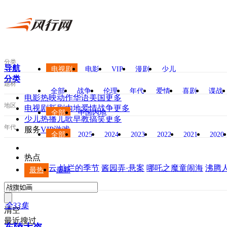
分类
导航
电视剧
电影
VIP
漫剧
少儿
分类
题材
全部
战争
伦理
年代
爱情
喜剧
谍战
电
影
热映
动作
华语
美国
更多
地区
电视剧
新剧
内地
爱情
战争
更多
全部
中国内地
少
儿
热播
儿歌
早教
搞笑
更多
年代
服
务
VIP
游戏
全部
2025
2024
2023
2022
2021
2020
热
点
检察风云
灿烂的季节
酱园弄·悬案
哪吒之魔童闹海
沸腾
最热
最新
全33集
清空
最近搜过