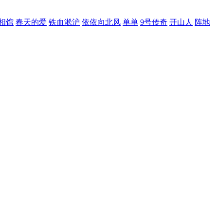
相馆
春天的爱
铁血淞沪
依依向北风
单单
9号传奇
开山人
阵地