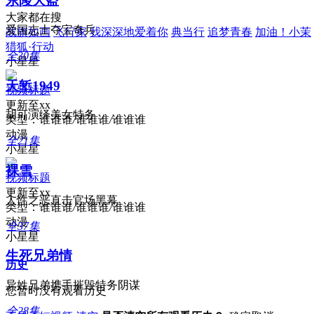
东陵大盗
大家都在搜
爱国志士夺宝奇兵
战旗如画
飞行家
我深深地爱着你
典当行
追梦青春
加油！小茉
猎狐·行动
全30集
小星星
天堑1949
视频标题
更新至xx
胡可演绎美女特务
类型：
谁谁谁
/
谁谁谁
/
谁谁谁
动漫
全21集
小星星
裸雪
视频标题
更新至xx
人性之恶直击官场黑幕
类型：
谁谁谁
/
谁谁谁
/
谁谁谁
动漫
全37集
小星星
生死兄弟情
历史
异姓兄弟携手摧毁特务阴谋
您暂时没有观看历史
全28集