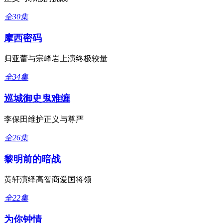
全30集
摩西密码
归亚蕾与宗峰岩上演终极较量
全34集
巡城御史鬼难缠
李保田维护正义与尊严
全26集
黎明前的暗战
黄轩演绎高智商爱国将领
全22集
为你钟情