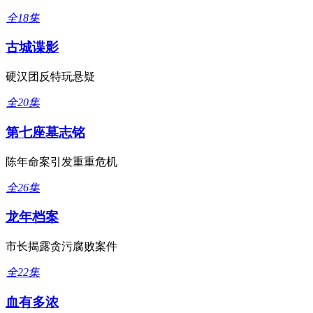
全18集
古城谍影
硬汉团反特玩悬疑
全20集
第七座墓志铭
陈年命案引发重重危机
全26集
龙年档案
市长揭露贪污腐败案件
全22集
血有多浓