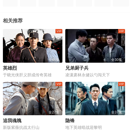
相关推荐
全46集
全30集
英雄烈
兄弟厨子兵
于晓光侠肝义胆成传奇英雄
凌潇肃林永健以勺闯天下
全27集
全37集
追我魂魄
隐锋
新版紫薇抗战太行山
地下英雄暗战迎黎明