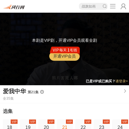
战旗如画
本剧是VIP剧，开通VIP会员观看全剧
开通VIP会员
已是VIP或已购买？
请登录>
爱我中华
第21集
全35集
选集
VIP
VIP
VIP
VIP
VIP
VIP
VIP
18
19
20
21
22
23
24