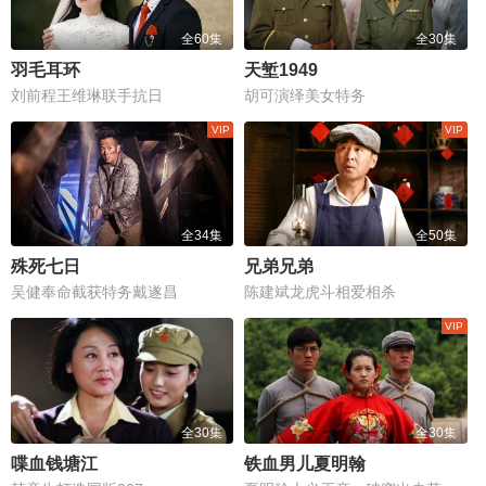
全60集
全30集
羽毛耳环
天堑1949
刘前程王维琳联手抗日
胡可演绎美女特务
全34集
全50集
殊死七日
兄弟兄弟
吴健奉命截获特务戴遂昌
陈建斌龙虎斗相爱相杀
全30集
全30集
喋血钱塘江
铁血男儿夏明翰