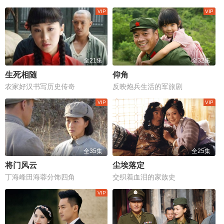
全21集
全32集
生死相随
仰角
农家好汉书写历史传奇
反映炮兵生活的军旅剧
全35集
全25集
将门风云
尘埃落定
丁海峰田海蓉分饰四角
交织着血泪的家族史