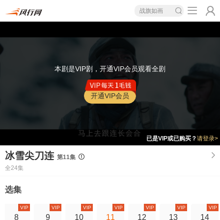
战旗如画
本剧是VIP剧，开通VIP会员观看全剧
开通VIP会员
已是VIP或已购买？
请登录>
冰雪尖刀连
第11集
全24集
选集
VIP
VIP
VIP
VIP
VIP
VIP
VIP
8
9
10
11
12
13
14