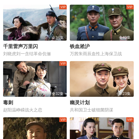
全34集
全40集
千里雷声万里闪
铁血淞沪
刘晓虎刘一含结革命伉俪
万茜朱雨辰血性上海保卫战
全32集
全23集
毒刺
幽灵计划
赵阳温峥嵘战火之恋
共和国卫士破细菌阴谋