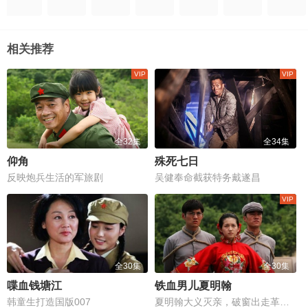
相关推荐
全32集
全34集
仰角
殊死七日
反映炮兵生活的军旅剧
吴健奉命截获特务戴遂昌
全30集
全30集
喋血钱塘江
铁血男儿夏明翰
韩童生打造国版007
夏明翰大义灭亲，破窗出走革命路