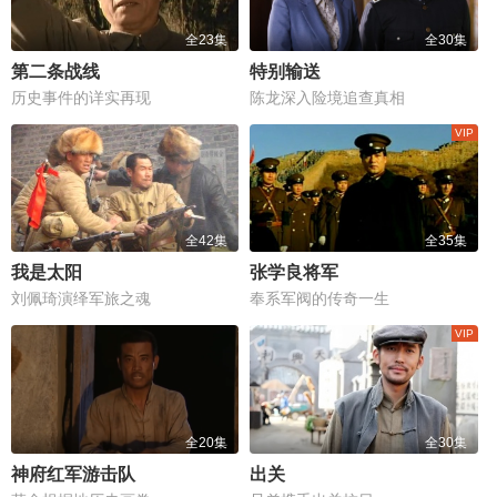
全23集
全30集
第二条战线
特别输送
历史事件的详实再现
陈龙深入险境追查真相
全42集
全35集
我是太阳
张学良将军
刘佩琦演绎军旅之魂
奉系军阀的传奇一生
全20集
全30集
神府红军游击队
出关