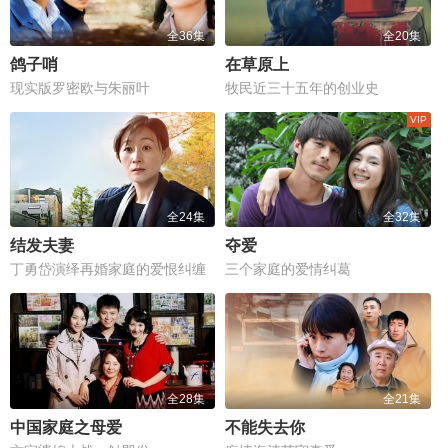
全36集
全20集
鸽子哨
在草原上
现实版罗密欧与朱丽叶
牧民近三十五年的创业史
全24集
全32集
结发夫妻
夺爱
丁勇岱演绎再婚家庭的爱恨纠缠
三个家庭的爱情纠葛
全28集
全21集
中国家庭之母爱
不能失去你