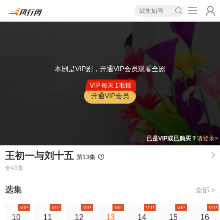
战旗如画
本剧是VIP剧，开通VIP会员观看全剧
开通VIP会员
已是VIP或已购买？
请登录>
王初一与刘十五
第13集
全45集
选集
全部 >
VIP
VIP
VIP
VIP
VIP
VIP
VIP
10
11
12
13
14
15
16