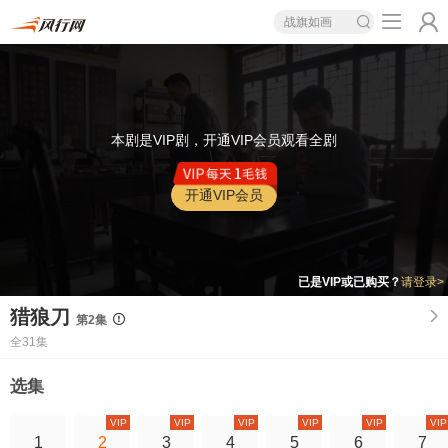
战旗如画
本剧是VIP剧，开通VIP会员观看全剧
开通VIP会员
已是VIP或已购买？
请登录>
猎狼刀
第2集
全31集
选集
VIP
VIP
VIP
VIP
VIP
VIP
1
2
3
4
5
6
7