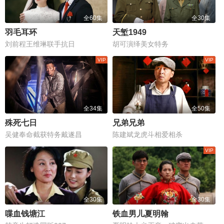
全60集
全30集
羽毛耳环
天堑1949
刘前程王维琳联手抗日
胡可演绎美女特务
全34集
全50集
殊死七日
兄弟兄弟
吴健奉命截获特务戴遂昌
陈建斌龙虎斗相爱相杀
全30集
全30集
喋血钱塘江
铁血男儿夏明翰