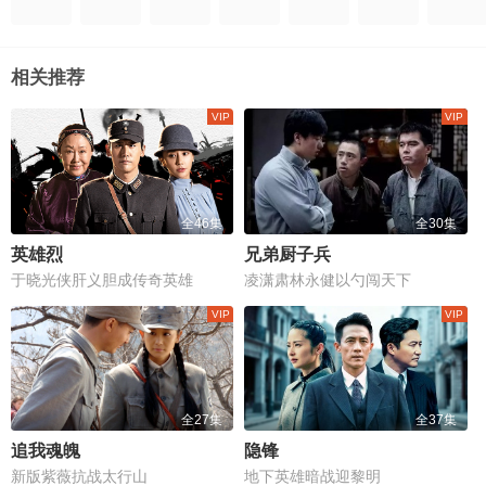
相关推荐
全46集
全30集
英雄烈
兄弟厨子兵
于晓光侠肝义胆成传奇英雄
凌潇肃林永健以勺闯天下
全27集
全37集
追我魂魄
隐锋
新版紫薇抗战太行山
地下英雄暗战迎黎明