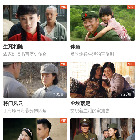
全21集
全32集
生死相随
仰角
农家好汉书写历史传奇
反映炮兵生活的军旅剧
全35集
全25集
将门风云
尘埃落定
丁海峰田海蓉分饰四角
交织着血泪的家族史