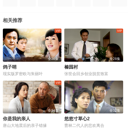
相关推荐
全36集
全28集
鸽子哨
榛园村
现实版罗密欧与朱丽叶
张世会回乡创业脱贫致富
全34集
全32集
你是我的亲人
悠悠寸草心2
唐山大地震后的亲子错缘
曹林二代人的悲欢离合