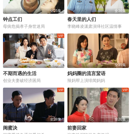
全25集
全36集
钟点工们
春天里的人们
母病危揭孝子身世迷局
李晓峰凌潇肃演绎社区温情事
全35集
全35集
不期而遇的生活
妈妈圈的流言蜚语
创业夫妻破经济困局
辣妈帮上演绯闻妈妈
全28集
全20集
闺蜜决
前妻回家