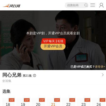
战旗如画
本剧是VIP剧，开通VIP会员观看全剧
开通VIP会员
已是VIP或已购买？
请登录>
同心兄弟
第21集
全30集
选集
VIP
VIP
VIP
VIP
VIP
VIP
VIP
18
19
20
21
22
23
24