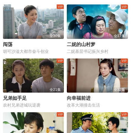
全30集
全17集
闯荡
二妮的山村梦
胡可沙溢大都市奋斗创业
二妮基层书记振兴乡村
全21集
全32集
兄弟如手足
向幸福前进
农村兄弟进城玩逆袭
改革大潮撞击生活