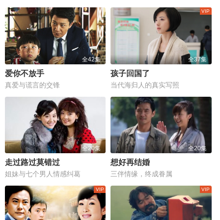
全42集
全37集
爱你不放手
孩子回国了
真爱与谎言的交锋
当代海归人的真实写照
全20集
全20集
走过路过莫错过
想好再结婚
姐妹与七个男人情感纠葛
三伴情缘，终成眷属