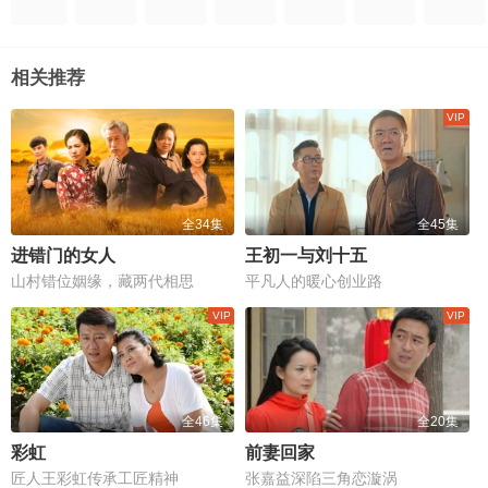
相关推荐
全34集
全45集
进错门的女人
王初一与刘十五
山村错位姻缘，藏两代相思
平凡人的暖心创业路
全46集
全20集
彩虹
前妻回家
匠人王彩虹传承工匠精神
张嘉益深陷三角恋漩涡