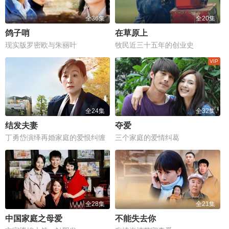
全36集
全20集
鸽子哨
在草原上
现实版罗密欧与朱丽叶
牧民近三十五年的创业史
全24集
全32集
结发夫妻
夺爱
丁勇岱演绎再婚家庭的爱恨纠缠
三个家庭的爱情纠葛
全28集
全21集
中国家庭之母爱
不能失去你