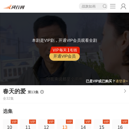
战旗如画
本剧是VIP剧，开通VIP会员观看全剧
开通VIP会员
已是VIP或已购买？
请登录>
春天的爱
第13集
全32集
选集
VIP
VIP
VIP
VIP
VIP
VIP
VIP
10
11
12
13
14
15
16