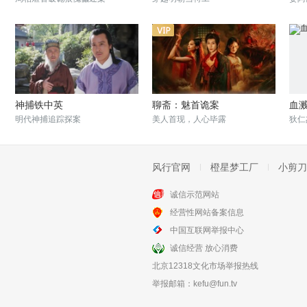
神捕铁中英
聊斋：魅首诡案
血
明代神捕追踪探案
美人首现，人心毕露
狄仁
风行官网
橙星梦工厂
小剪刀
诚信示范网站
经营性网站备案信息
镇伏司·火神之怒
无迹可寻
中国互联网举报中心
神探力揭奇案迷雾
高档酒店里的凶案
诚信经营 放心消费
北京12318文化市场举报热线
举报邮箱：
kefu@fun.tv