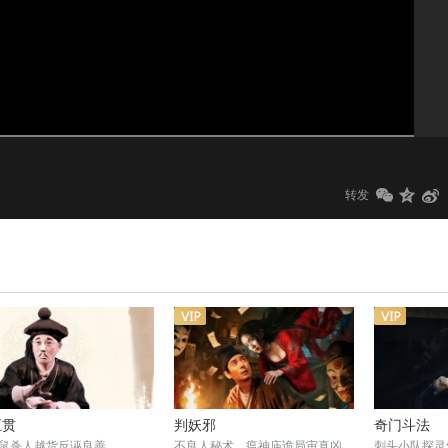
1.0x
标清
转发
五贯
判妖邪
奇门斗法
鼠杀人越货反诬良善
不良人秘术，瘟神庙诡局审真凶
刺头小队探灵