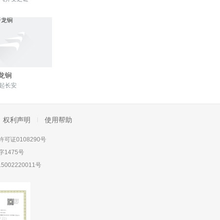
龙锏
起长安
权利声明
使用帮助
可证0108290号
1475号
5002220011号