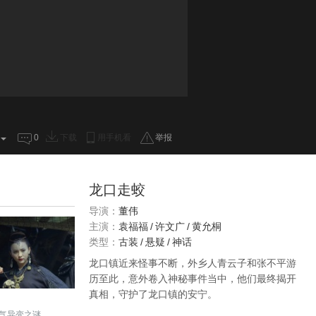
0
下载
用手机看
举报
龙口走蛟
导演：
董伟
主演：
袁福福
/
许文广
/
黄允桐
类型：
古装
/
悬疑
/
神话
龙口镇近来怪事不断，外乡人青云子和张不平游
历至此，意外卷入神秘事件当中，他们最终揭开
真相，守护了龙口镇的安宁。
气异变之谜