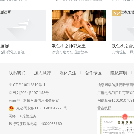
溅画屏
狄仁杰之神都龙王
狄仁杰之督
杰影视化的鼻祖
徐克打造奇幻盛唐故事
龙锏现世，风
联系我们
加入风行
媒体关注
合作专区
隐私声明
京ICP备10012819号-1
信息网络传播视听节目许
京网文[2024]3197-158号
广播电视节目许可证京字
药品医疗器械网络信息服务备案
网信算备11010507891
京公网安备11010502047221号
营业执照
网络110报警服务
风行客服联系电话：4000966660