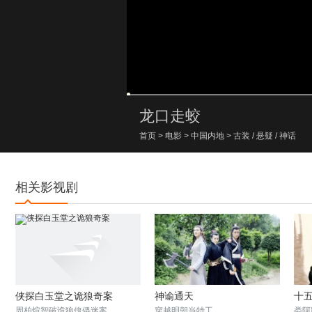
00:00/00:00
龙口走蛟
首页
>
电影
>
中国内地
>
古装
/
悬疑
/
神话
相关影视剧
侠探白玉堂之诡狼奇案
神谕通天
十
周柏煊智破诡狼傀儡迷案
穿越明朝当特工
娄阿