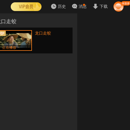
历史
消息
下载
龙口走蛟
龙口走蛟
正在播放