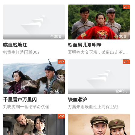
全30集
全30集
喋血钱塘江
铁血男儿夏明翰
韩童生打造国版007
夏明翰大义灭亲，破窗出走革命路
全34集
全40集
千里雷声万里闪
铁血淞沪
刘晓虎刘一含结革命伉俪
万茜朱雨辰血性上海保卫战