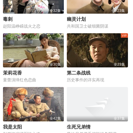
全32集
全23集
毒刺
幽灵计划
赵阳温峥嵘战火之恋
共和国卫士破细菌阴谋
全30集
全23集
茉莉花香
第二条战线
童蕾演绎红色恋曲
历史事件的详实再现
全42集
全37集
我是太阳
生死兄弟情