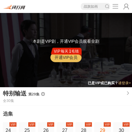
战旗如画
本剧是VIP剧，开通VIP会员观看全剧
开通VIP会员
已是VIP或已购买？
请登录>
特别输送
第29集
全30集
选集
VIP
VIP
VIP
VIP
VIP
VIP
VIP
24
25
26
27
28
29
30