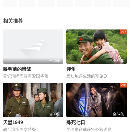
相关推荐
全26集
全32集
黎明前的暗战
仰角
黄轩演绎高智商爱国将领
反映炮兵生活的军旅剧
全30集
全34集
天堑1949
殊死七日
胡可演绎美女特务
吴健奉命截获特务戴遂昌