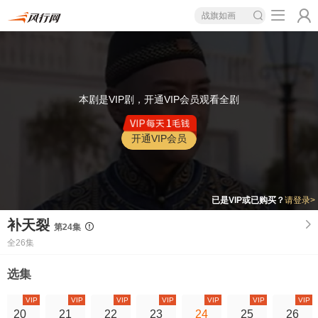
战旗如画
本剧是VIP剧，开通VIP会员观看全剧
开通VIP会员
已是VIP或已购买？
请登录>
补天裂
第24集
全26集
选集
VIP
VIP
VIP
VIP
VIP
VIP
VIP
20
21
22
23
24
25
26