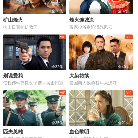
全28集
全32集
矿山烽火
烽火连城决
抗击日寇护矿救国
富家少爷身陷谍战风云
全32集
全40集
别说爱我
大染坊续
任程伟钟汉良父子携手抗击日寇
爱国商人侯勇智斗大汉奸
全35集
全21集
匹夫英雄
血色黎明