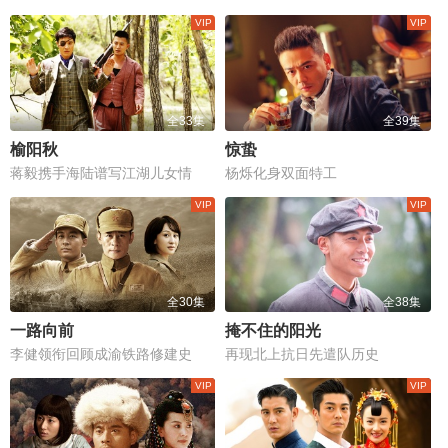
全33集
全39集
榆阳秋
惊蛰
蒋毅携手海陆谱写江湖儿女情
杨烁化身双面特工
全30集
全38集
一路向前
掩不住的阳光
李健领衔回顾成渝铁路修建史
再现北上抗日先遣队历史