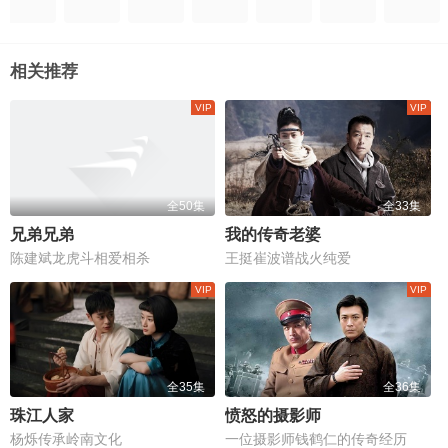
相关推荐
全50集
全33集
兄弟兄弟
我的传奇老婆
陈建斌龙虎斗相爱相杀
王挺崔波谱战火纯爱
全35集
全36集
珠江人家
愤怒的摄影师
杨烁传承岭南文化
一位摄影师钱鹤仁的传奇经历