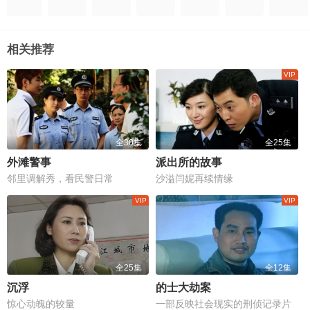
相关推荐
全30集
全25集
外滩警事
派出所的故事
邻里调解秀，看民警日常
沙溢闫妮再续情缘
全25集
全12集
沉浮
的士大劫案
惊心动魄的较量
一部反映社会现实的刑侦记录片