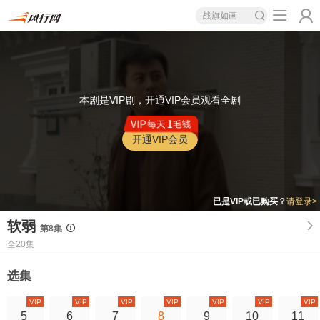
战旗如画
本剧是VIP剧，开通VIP会员观看全剧
开通VIP会员
已是VIP或已购买？
请登录>
软弱
第8集
全20集
选集
VIP
VIP
VIP
VIP
VIP
VIP
VIP
5
6
7
8
9
10
11