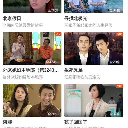
全20集
全34集
北京假日
寻找北极光
李湘何炅浪漫爱情故事
富家子弟邹家龙的人生起伏
全424集
全20集
外来媳妇本地郎（第3243集-第3666集）
生死兄弟
当外来媳妇嫁给本地郎
任泉张晞临共度难关
全20集
全37集
潜罪
孩子回国了