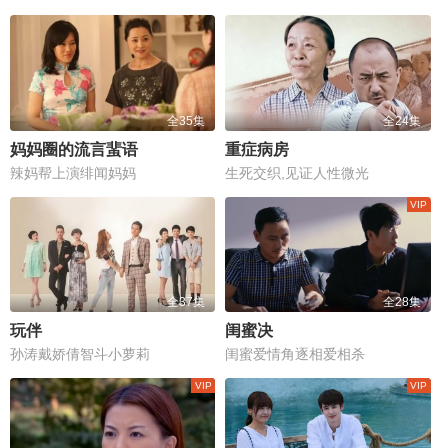
全35集
全24集
妈妈圈的流言蜚语
重症病房
辣妈帮上演绯闻妈妈
生死交织,见证人性微光
全37集
全28集
玩伴
闺蜜决
孙涛戴娇倩智斗小萝莉
闺蜜爱情角逐相爱相杀