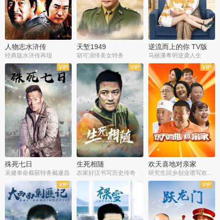
人物志水浒传
天堑1949
逆流而上的你 TV版
经典版水浒传再现
胡可演绎美女特务
马丽潘粤明逆袭人生
全34集
全21集
全35集
殊死七日
生死相随
欢天喜地对亲家
吴健奉命截获特务戴遂昌
农家好汉书写历史传奇
研究生回乡创业谱写欢乐爱情
全40集
全21集
全30集