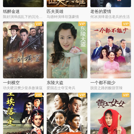
纸醉金迷
匹夫英雄
老爸的爱情
陈好演绎战乱下的沉沦人生
马德钟演绎坦荡豪情
何冰演绎退伍老兵的生活
全40集
全33集
全36集
一剑横空
东陵大盗
一个都不能少
功夫硬汉樊少皇杀敌诛寇
爱国志士夺宝奇兵
脱贫之路的酸甜苦辣
全25集
全50集
全23集