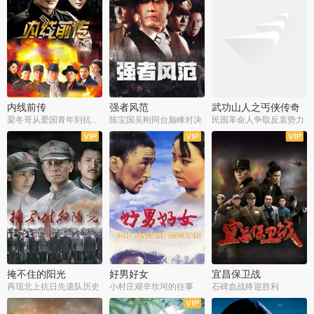
内线前传
强者风范
武功山人之丐侠传奇
梁冬哥从爱国青年到抗战精英
陈宝国吴刚同台巅峰对决
民国革命人争取反袁势力
全38集
全9集
全35集
掩不住的阳光
好男好女
宜昌保卫战
再现北上抗日先遣队历史
小村庄艰辛坎坷的往事
石碑血战终迎胜利
全37集
全40集
全25集