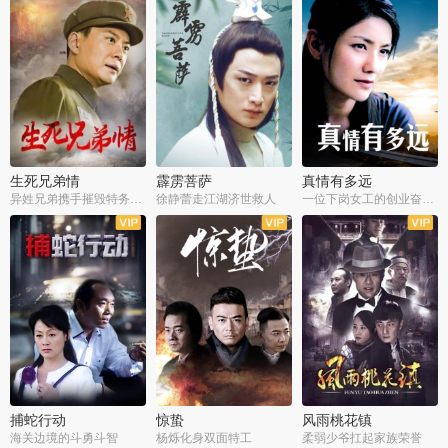
生死兄弟情
霹雳菩萨
真情有多远
异姓兄弟携手摧毁特务阴谋
徐静蕾走江湖济世救人
一位下岗女工的创业奋斗史
全22集
全39集
全36集
捕蛇行动
惊蛰
风雨桃花镇
海关边境的斗勇斗智
杨烁化身双面特工
柔弱少爷扛起家族荣誉