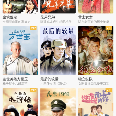
尘埃落定
兄弟兄弟
黄土女女
交织着血泪的家族史
陈建斌龙虎斗相爱相杀
陇东老百姓的历史沧桑
全36集
全28集
全44集
盖世英雄方世玉
最后的较量
独立纵队
杨子展十八般武艺
小宋佳女版《潜伏》
女匪秦海璐示爱王新军
全40集
全30集
全43集