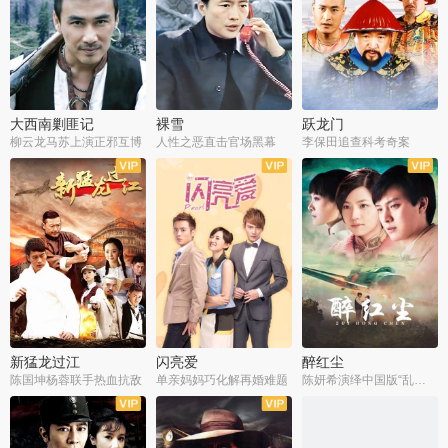
大西南剿匪记
裸雪
跃龙门
柳云龙马苏上演正邪互博
人性之恶直击官场黑幕
李保田追查科考奇案
全36集
全37集
全30集
新猛龙过江
闪亮爱
醉红尘
陈国坤杨蓉联手热血抗敌
单亲妈妈巧化解再婚难题
陈妍希演绎中国版“乱世佳人”
全30集
全30集
全30集