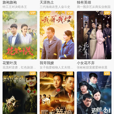
旗袍旗袍
天涯热土
独有英雄
特工王对决暗杀王
三代海南农垦人奋斗史
周一围弃艺从商实业救国
全34集
全50集
全51集
花繁叶茂
我哥我嫂
小女花不弃
花茂村逆袭，红色旅游出圈
女子痴爱植物人丈夫情定一生
张彬彬甜宠蜜爱林依晨
全42集
全35集
全32集