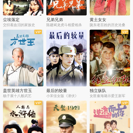
尘埃落定
兄弟兄弟
黄土女女
交织着血泪的家族史
陈建斌龙虎斗相爱相杀
陇东老百姓的历史沧桑
全36集
全28集
全44集
盖世英雄方世玉
最后的较量
独立纵队
杨子展十八般武艺
小宋佳女版《潜伏》
女匪秦海璐示爱王新军
全40集
全30集
全43集