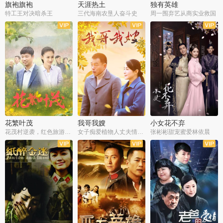
旗袍旗袍
天涯热土
独有英雄
特工王对决暗杀王
三代海南农垦人奋斗史
周一围弃艺从商实业救国
全34集
全50集
全51集
花繁叶茂
我哥我嫂
小女花不弃
花茂村逆袭，红色旅游出圈
女子痴爱植物人丈夫情定一生
张彬彬甜宠蜜爱林依晨
全42集
全35集
全32集