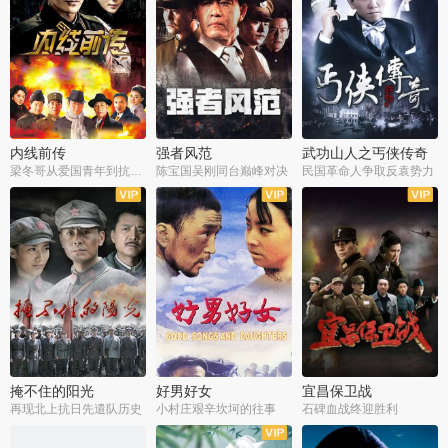
内线前传
强者风范
武功山人之丐侠传奇
梁冬哥从爱国青年到抗战精英
陈宝国吴刚同台巅峰对决
民国革命人争取反袁势力
全38集
全9集
全35集
掩不住的阳光
好男好女
宜昌保卫战
再现北上抗日先遣队历史
小村庄艰辛坎坷的往事
石碑血战终迎胜利
全37集
全40集
全25集