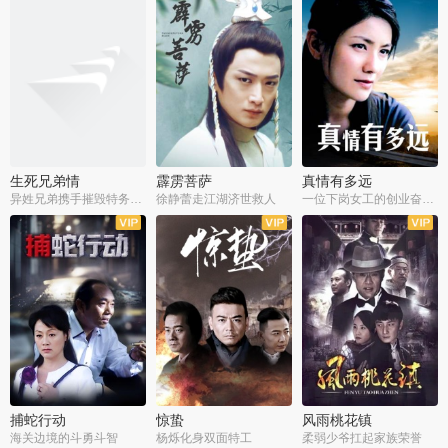
生死兄弟情
霹雳菩萨
真情有多远
异姓兄弟携手摧毁特务阴谋
徐静蕾走江湖济世救人
一位下岗女工的创业奋斗史
全22集
全39集
全36集
捕蛇行动
惊蛰
风雨桃花镇
海关边境的斗勇斗智
杨烁化身双面特工
柔弱少爷扛起家族荣誉