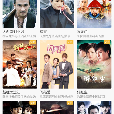
大西南剿匪记
裸雪
跃龙门
柳云龙马苏上演正邪互博
人性之恶直击官场黑幕
李保田追查科考奇案
全36集
全37集
全30集
新猛龙过江
闪亮爱
醉红尘
陈国坤杨蓉联手热血抗敌
单亲妈妈巧化解再婚难题
陈妍希演绎中国版“乱世佳人”
全30集
全30集
全30集