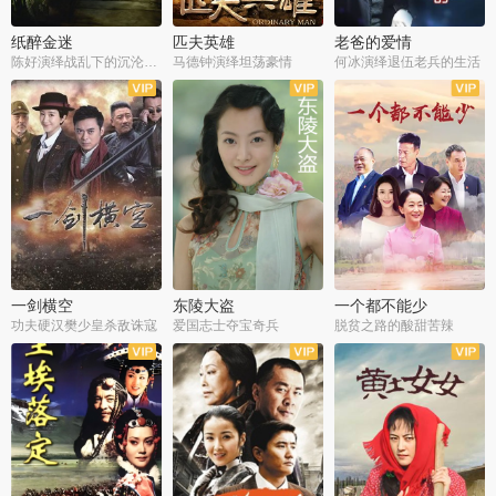
纸醉金迷
匹夫英雄
老爸的爱情
陈好演绎战乱下的沉沦人生
马德钟演绎坦荡豪情
何冰演绎退伍老兵的生活
全40集
全33集
全36集
一剑横空
东陵大盗
一个都不能少
功夫硬汉樊少皇杀敌诛寇
爱国志士夺宝奇兵
脱贫之路的酸甜苦辣
全25集
全50集
全23集