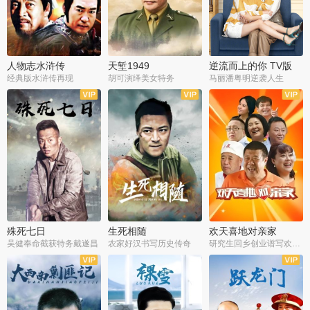
人物志水浒传
天堑1949
逆流而上的你 TV版
经典版水浒传再现
胡可演绎美女特务
马丽潘粤明逆袭人生
全34集
全21集
全35集
殊死七日
生死相随
欢天喜地对亲家
吴健奉命截获特务戴遂昌
农家好汉书写历史传奇
研究生回乡创业谱写欢乐爱情
全40集
全21集
全30集