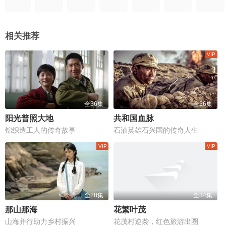
相关推荐
全36集
全36集
阳光普照大地
共和国血脉
锦织造工人的传奇故事
石油英雄石兴国的传奇人生
全28集
全34集
那山那海
花繁叶茂
山海并行助力乡村振兴
花茂村逆袭，红色旅游出圈