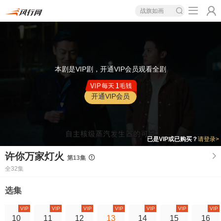
战旗如画
本剧是VIP剧，开通VIP会员观看全剧
开通VIP会员
已是VIP或已购买？
请登录>
许你万家灯火
第13集
全32集
选集
VIP
VIP
VIP
VIP
VIP
VIP
VIP
10
11
12
13
14
15
16