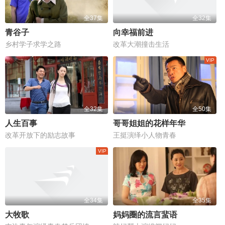
全37集
全32集
青谷子
向幸福前进
乡村学子求学之路
改革大潮撞击生活
全32集
全50集
人生百事
哥哥姐姐的花样年华
改革开放下的励志故事
王挺演绎小人物青春
全34集
全35集
大牧歌
妈妈圈的流言蜚语