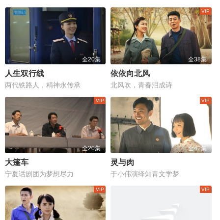
全20集
全38集
人生双行线
依依向北风
两代铁路人，精神永传承
北风吹，青春泪成诗
全20集
全42集
大篷车
灵与肉
宁夏话剧团为梦想尽力
于小伟演绎知青文学梦