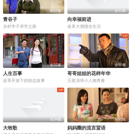
全37集
全32集
青谷子
向幸福前进
乡村学子求学之路
改革大潮撞击生活
全32集
全50集
人生百事
哥哥姐姐的花样年华
改革开放下的励志故事
王挺演绎小人物青春
全34集
全35集
大牧歌
妈妈圈的流言蜚语