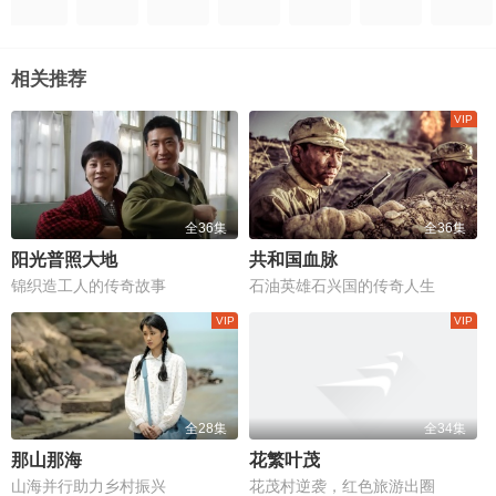
相关推荐
全36集
全36集
阳光普照大地
共和国血脉
锦织造工人的传奇故事
石油英雄石兴国的传奇人生
全28集
全34集
那山那海
花繁叶茂
山海并行助力乡村振兴
花茂村逆袭，红色旅游出圈