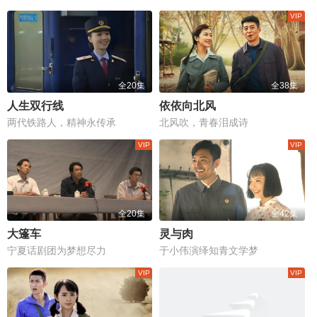
全20集
全38集
人生双行线
依依向北风
两代铁路人，精神永传承
北风吹，青春泪成诗
全20集
全42集
大篷车
灵与肉
宁夏话剧团为梦想尽力
于小伟演绎知青文学梦