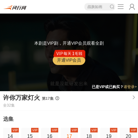
战旗如画
本剧是VIP剧，开通VIP会员观看全剧
开通VIP会员
已是VIP或已购买？
请登录>
许你万家灯火
第17集
全32集
选集
VIP
VIP
VIP
VIP
VIP
VIP
VIP
14
15
16
17
18
19
20