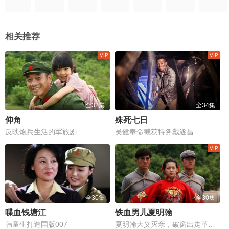
相关推荐
全32集
全34集
仰角
殊死七日
反映炮兵生活的军旅剧
吴健奉命截获特务戴遂昌
全30集
全30集
喋血钱塘江
铁血男儿夏明翰
韩童生打造国版007
夏明翰大义灭亲，破窗出走革命路