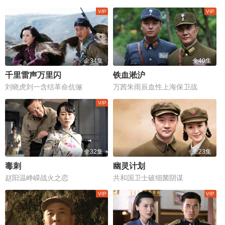
全34集
全40集
千里雷声万里闪
铁血淞沪
刘晓虎刘一含结革命伉俪
万茜朱雨辰血性上海保卫战
全32集
全23集
毒刺
幽灵计划
赵阳温峥嵘战火之恋
共和国卫士破细菌阴谋