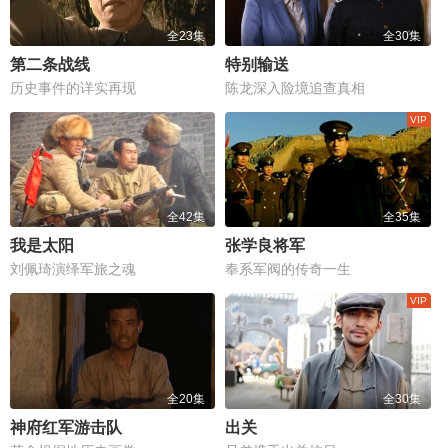
全23集
全30集
第二条战线
特别输送
历史事件的详实再现
陈龙深入险境追查真相
全42集
全35集
我是太阳
张学良将军
刘佩琦演绎军旅之魂
奉系军阀的传奇一生
全20集
全30集
神府红军游击队
出关