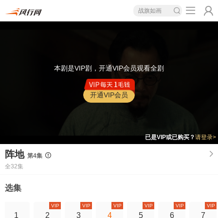
战旗如画
本剧是VIP剧，开通VIP会员观看全剧
开通VIP会员
已是VIP或已购买？
请登录>
阵地
第4集
全32集
选集
VIP
VIP
VIP
VIP
VIP
VIP
1
2
3
4
5
6
7