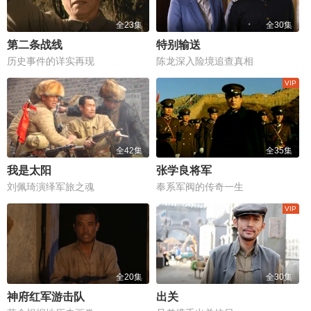
全23集
全30集
第二条战线
特别输送
历史事件的详实再现
陈龙深入险境追查真相
全42集
全35集
我是太阳
张学良将军
刘佩琦演绎军旅之魂
奉系军阀的传奇一生
全20集
全30集
神府红军游击队
出关