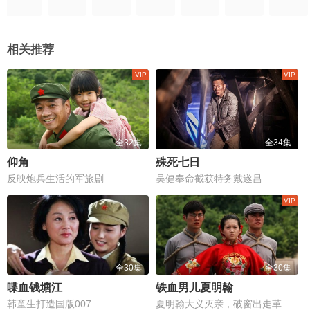
相关推荐
全32集
全34集
仰角
殊死七日
反映炮兵生活的军旅剧
吴健奉命截获特务戴遂昌
全30集
全30集
喋血钱塘江
铁血男儿夏明翰
韩童生打造国版007
夏明翰大义灭亲，破窗出走革命路