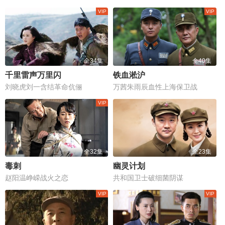
全34集
全40集
千里雷声万里闪
铁血淞沪
刘晓虎刘一含结革命伉俪
万茜朱雨辰血性上海保卫战
全32集
全23集
毒刺
幽灵计划
赵阳温峥嵘战火之恋
共和国卫士破细菌阴谋