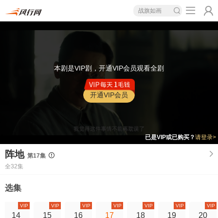
战旗如画
本剧是VIP剧，开通VIP会员观看全剧
开通VIP会员
已是VIP或已购买？
请登录>
阵地
第17集
全32集
选集
VIP
VIP
VIP
VIP
VIP
VIP
VIP
14
15
16
17
18
19
20