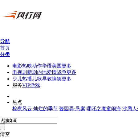
导航
首页
分类
电
影
热映
动作
华语
美国
更多
电视剧
新剧
内地
爱情
战争
更多
少
儿
热播
儿歌
早教
搞笑
更多
服
务
VIP
游戏
热
点
检察风云
灿烂的季节
酱园弄·悬案
哪吒之魔童闹海
沸腾人
清空