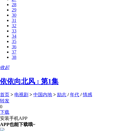
28
29
30
31
32
33
34
35
36
37
38
收起
依依向北风 : 第1集
首页
>
电视剧
>
中国内地
>
励志
/
年代
/
情感
转发
0
下载
安装手机APP
APP也能下载哦~