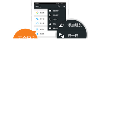
扫描二维码，继续观看
info
举报
风行客服联系电话：4000966660
举报邮箱：
kefu@fun.tv
依依向北风
导演：
武洪武
主演：
鲁诺
/
何明翰
/
菅纫姿