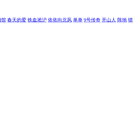
相馆
春天的爱
铁血淞沪
依依向北风
单单
9号传奇
开山人
阵地
猎