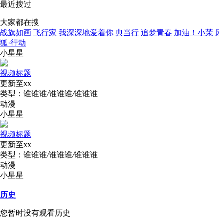
最近搜过
大家都在搜
战旗如画
飞行家
我深深地爱着你
典当行
追梦青春
加油！小茉
狐·行动
小星星
视频标题
更新至xx
类型：
谁谁谁
/
谁谁谁
/
谁谁谁
动漫
小星星
视频标题
更新至xx
类型：
谁谁谁
/
谁谁谁
/
谁谁谁
动漫
小星星
历史
您暂时没有观看历史