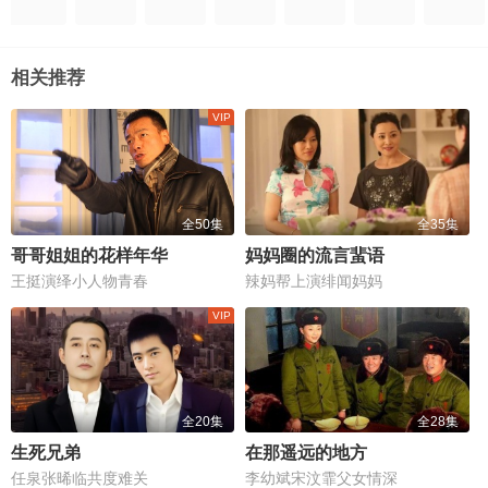
相关推荐
全50集
全35集
哥哥姐姐的花样年华
妈妈圈的流言蜚语
王挺演绎小人物青春
辣妈帮上演绯闻妈妈
全20集
全28集
生死兄弟
在那遥远的地方
任泉张晞临共度难关
李幼斌宋汶霏父女情深