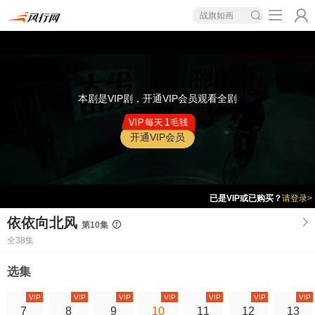
战旗如画
本剧是VIP剧，开通VIP会员观看全剧
开通VIP会员
已是VIP或已购买？
请登录>
依依向北风
第10集
全38集
选集
VIP
VIP
VIP
VIP
VIP
VIP
VIP
7
8
9
10
11
12
13