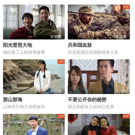
全36集
全36集
阳光普照大地
共和国血脉
锦织造工人的传奇故事
石油英雄石兴国的传奇人生
全28集
全20集
那山那海
不要公开你的秘密
山海并行助力乡村振兴
深入剖析女人的内心世界