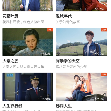
全34集
全36集
花繁叶茂
返城年代
花茂村逆袭，红色旅游出圈
关于知青的故事
全33集
全12集
大秦之腔
阿勒泰的天空
大秦之腔大悲大喜大苦大乐
追求音乐梦想的少年
全20集
全40集
人生双行线
沸腾人生