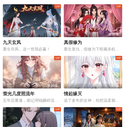
全8集
全30集
九天玄凤
真假修为
重生夺凤，这一世我必赢！
重生复仇，假修为下暗藏杀机，合欢宗竟是修炼场。
全19集
全5集
萤光几度照流年
情起缘灭
五年后重逢，南记用钱砸碎流萤最后的骄傲。
追了多年的女神，却把温柔都给了实习生