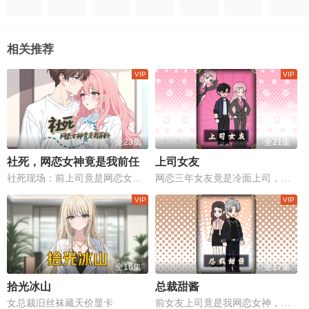
相关推荐
全23集
全21集
社死，网恋女神竟是我前任
上司女友
社死现场：前上司竟是网恋女友！
网恋三年女友竟是冷面上司，她装穷我装傻，双向掉马！
全16集
全17集
拾光冰山
总裁甜酱
女总裁旧丝袜藏天价显卡
前女友上司竟是我网恋女神，社死现场修罗场！