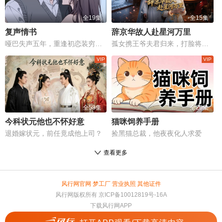
全19集
全15集
复声情书
辞京华故人赴星河万里
哑巴失声五年，重逢初恋装穷同居，真相是总裁蓄谋已久。
孤女携王爷夫君归来，打脸将军府，揭穿当年污蔑真相。
全53集
全20集
今科状元他也不怀好意
猫咪饲养手册
退婚嫁状元，前任竟成他上司？
捡黑猫总裁，他夜夜化人求爱
查看更多
风行网官网
梦工厂
营业执照
其他证件
风行网版权所有
京ICP备10012819号-16A
下载风行网APP
违法和不良信息举报电话：4000966660