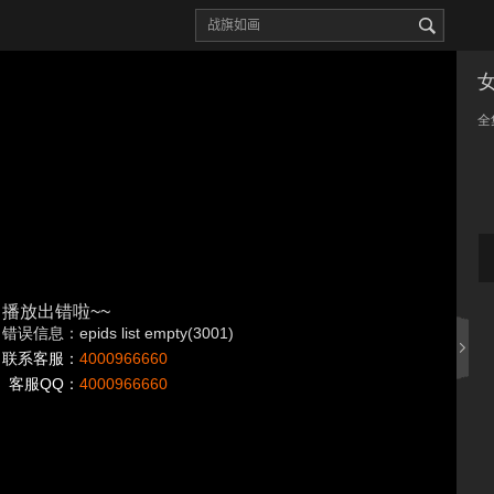
全
播放出错啦~~
错误信息：epids list empty(3001)
联系客服：
4000966660
客服QQ：
4000966660