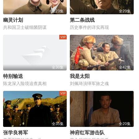
全23集
全23集
幽灵计划
第二条战线
共和国卫士破细菌阴谋
历史事件的详实再现
全30集
全42集
特别输送
我是太阳
陈龙深入险境追查真相
刘佩琦演绎军旅之魂
全35集
全20集
张学良将军
神府红军游击队