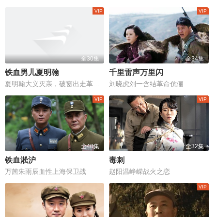
全30集
全34集
铁血男儿夏明翰
千里雷声万里闪
夏明翰大义灭亲，破窗出走革命路
刘晓虎刘一含结革命伉俪
全40集
全32集
铁血淞沪
毒刺
万茜朱雨辰血性上海保卫战
赵阳温峥嵘战火之恋