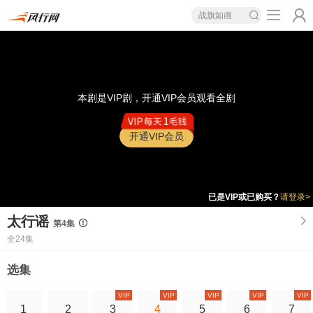
战旗如画
本剧是VIP剧，开通VIP会员观看全剧
开通VIP会员
已是VIP或已购买？
请登录>
太行谣
第4集
全24集
选集
VIP
VIP
VIP
VIP
VIP
1
2
3
4
5
6
7