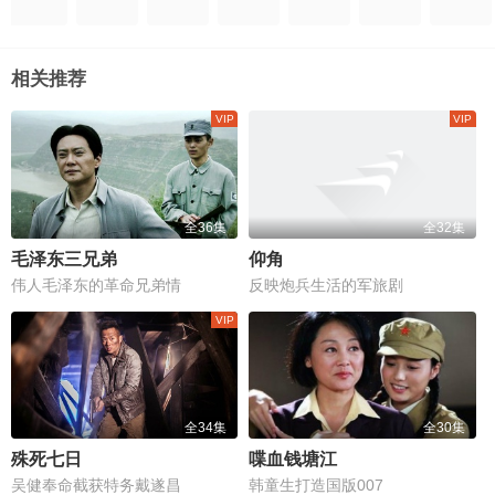
相关推荐
全36集
全32集
毛泽东三兄弟
仰角
伟人毛泽东的革命兄弟情
反映炮兵生活的军旅剧
全34集
全30集
殊死七日
喋血钱塘江
吴健奉命截获特务戴遂昌
韩童生打造国版007