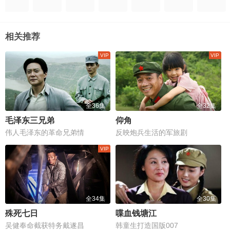
相关推荐
全36集
全32集
毛泽东三兄弟
仰角
伟人毛泽东的革命兄弟情
反映炮兵生活的军旅剧
全34集
全30集
殊死七日
喋血钱塘江
吴健奉命截获特务戴遂昌
韩童生打造国版007