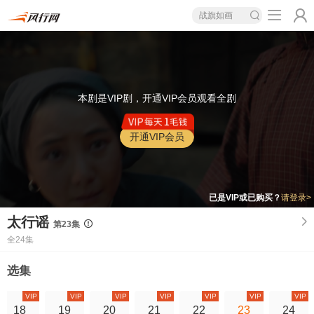
战旗如画
本剧是VIP剧，开通VIP会员观看全剧
开通VIP会员
已是VIP或已购买？
请登录>
太行谣
第23集
全24集
选集
VIP
VIP
VIP
VIP
VIP
VIP
VIP
18
19
20
21
22
23
24