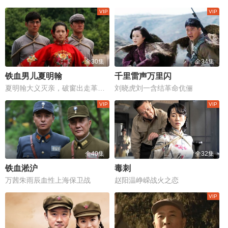
全30集
全34集
铁血男儿夏明翰
千里雷声万里闪
夏明翰大义灭亲，破窗出走革命路
刘晓虎刘一含结革命伉俪
全40集
全32集
铁血淞沪
毒刺
万茜朱雨辰血性上海保卫战
赵阳温峥嵘战火之恋