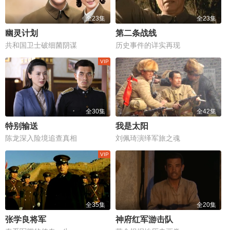
全23集
全23集
幽灵计划
第二条战线
共和国卫士破细菌阴谋
历史事件的详实再现
全30集
全42集
特别输送
我是太阳
陈龙深入险境追查真相
刘佩琦演绎军旅之魂
全35集
全20集
张学良将军
神府红军游击队