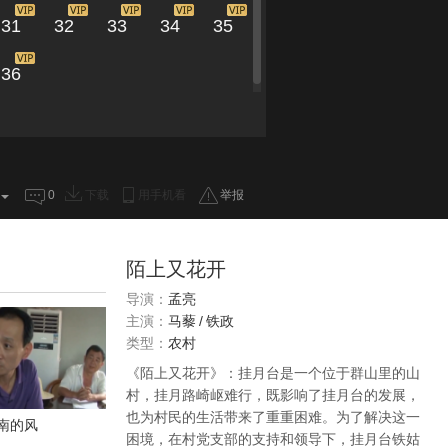
31
32
33
34
35
36
0
下载
用手机看
举报
陌上又花开
导演：
孟亮
主演：
马藜
/
铁政
类型：
农村
《陌上又花开》：挂月台是一个位于群山里的山
村，挂月路崎岖难行，既影响了挂月台的发展，
也为村民的生活带来了重重困难。为了解决这一
南的风
困境，在村党支部的支持和领导下，挂月台铁姑