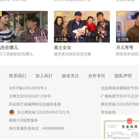
集
全23集
全20集
妈您在哪儿
黄土女女
月儿弯弯
打工的妈妈您在哪儿
陇东老百姓的历史沧桑
西部农村农民
联系我们
加入风行
媒体关注
合作专区
隐私声明
京ICP备10012819号-1
信息网络传播视听节目许
京网文[2024]3197-158号
广播电视节目许可证京字
药品医疗器械网络信息服务备案
网信算备11010507891
京公网安备11010502047221号
营业执照
网络110报警服务
风行客服联系电话：4000966660