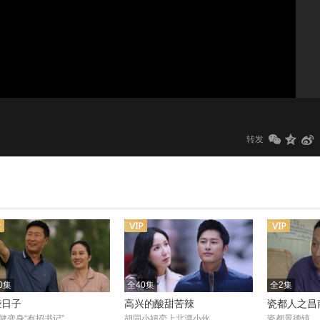
1.0x
标清
转发
0集
全40集
全2集
些日子
高兴的酸甜苦辣
瓷都人之昌
健变身“有招书记”
胡同小妞恋上北漂小伙
瓷都景德镇