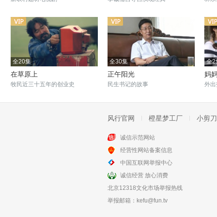
全20集
全30集
全2
在草原上
正午阳光
妈
牧民近三十五年的创业史
民生书记的故事
外出
风行官网
橙星梦工厂
小剪刀
诚信示范网站
全28集
全33集
经营性网站备案信息
那山那海
我的老爹
中国互联网举报中心
山海并行助力乡村振兴
老爹悲喜交加的人生
诚信经营 放心消费
北京12318文化市场举报热线
举报邮箱：
kefu@fun.tv