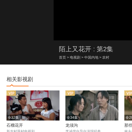
00:00/00:00
陌上又花开 : 第2集
首页
>
电视剧
>
中国内地
>
农村
相关影视剧
全32集
全34集
全2
石榴花开
龙须沟
那
新农村题材电视剧
李诚儒自导自演现经典
林永